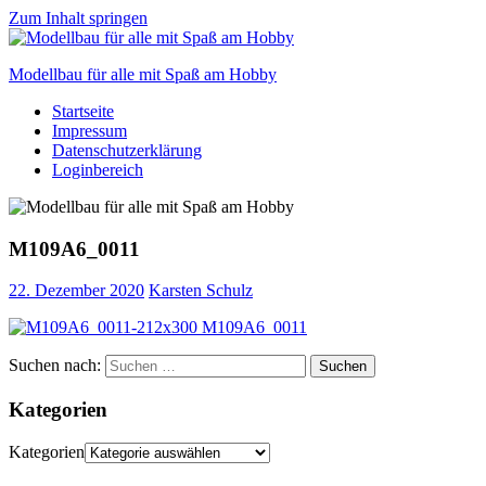
Zum Inhalt springen
Modellbau für alle mit Spaß am Hobby
Startseite
Scale
Impressum
modelling
Datenschutzerklärung
for
Loginbereich
everyone
to
enjoy
M109A6_0011
22. Dezember 2020
Karsten Schulz
Suchen nach:
Suchen
Kategorien
Kategorien