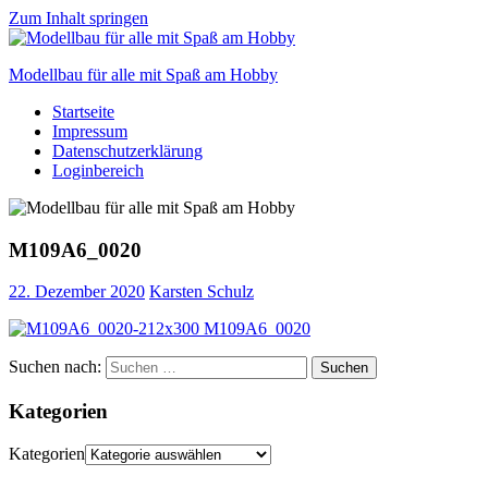
Zum Inhalt springen
Modellbau für alle mit Spaß am Hobby
Startseite
Scale
Impressum
modelling
Datenschutzerklärung
for
Loginbereich
everyone
to
enjoy
M109A6_0020
22. Dezember 2020
Karsten Schulz
Suchen nach:
Suchen
Kategorien
Kategorien