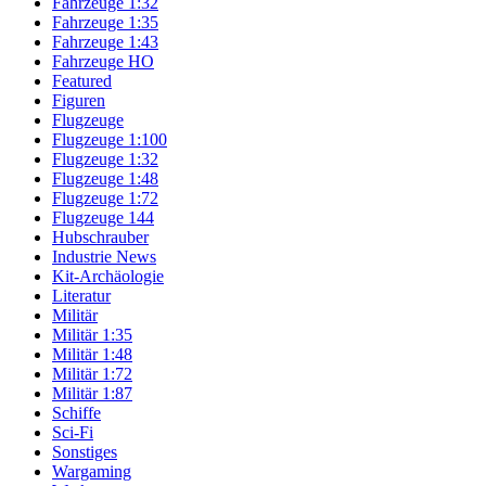
Fahrzeuge 1:32
Fahrzeuge 1:35
Fahrzeuge 1:43
Fahrzeuge HO
Featured
Figuren
Flugzeuge
Flugzeuge 1:100
Flugzeuge 1:32
Flugzeuge 1:48
Flugzeuge 1:72
Flugzeuge 144
Hubschrauber
Industrie News
Kit-Archäologie
Literatur
Militär
Militär 1:35
Militär 1:48
Militär 1:72
Militär 1:87
Schiffe
Sci-Fi
Sonstiges
Wargaming