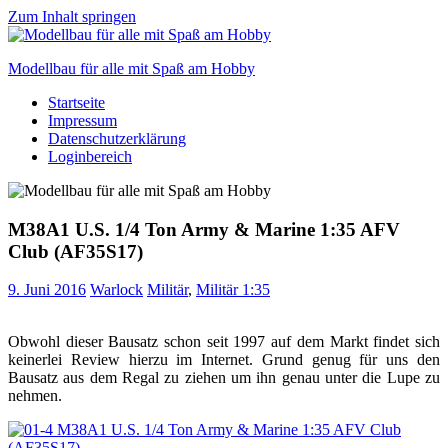
Zum Inhalt springen
Modellbau für alle mit Spaß am Hobby
Startseite
Scale
Impressum
modelling
Datenschutzerklärung
for
Loginbereich
everyone
to
enjoy
M38A1 U.S. 1/4 Ton Army & Marine 1:35 AFV
Club (AF35S17)
9. Juni 2016
Warlock
Militär
,
Militär 1:35
Obwohl dieser Bausatz schon seit 1997 auf dem Markt findet sich
keinerlei Review hierzu im Internet. Grund genug für uns den
Bausatz aus dem Regal zu ziehen um ihn genau unter die Lupe zu
nehmen.