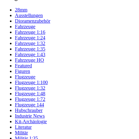
28mm
Ausstellungen
Dioramenzubehör
Fahrzeuge
Fahrzeuge 1:16
Fahrzeuge 1:24
Fahrzeuge 1:32
Fahrzeuge 1:35
Fahrzeuge 1:43
Fahrzeuge HO
Featured
Figuren
Flugzeuge
Flugzeuge 1:100
Flugzeuge 1:32
Flugzeuge 1:48
Flugzeuge 1:72
Flugzeuge 144
Hubschrauber
Industrie News
Kit-Archäologie
Literatur
Militär
Militär 1:35