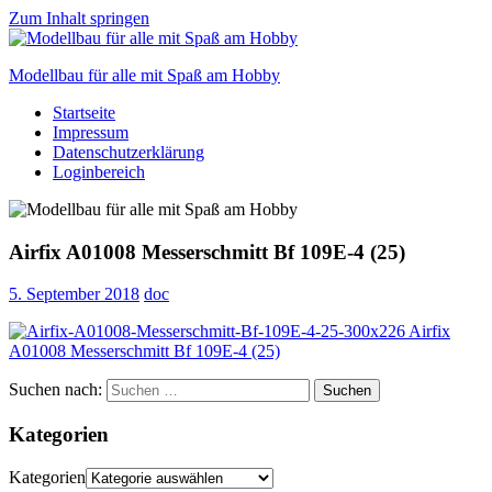
Zum Inhalt springen
Modellbau für alle mit Spaß am Hobby
Startseite
Scale
Impressum
modelling
Datenschutzerklärung
for
Loginbereich
everyone
to
enjoy
Airfix A01008 Messerschmitt Bf 109E-4 (25)
5. September 2018
doc
Suchen nach:
Suchen
Kategorien
Kategorien