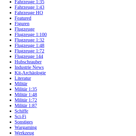
Fahrzeuge 1:35
Fahrzeuge 1:43
Fahrzeuge HO
Featured
Figuren
Flugzeuge
Flugzeuge 1:100
Flugzeuge 1:32
Flugzeuge 1:48
Flugzeuge 1:72
Flugzeuge 144
Hubschrauber
Industrie News
Kit-Archäologie
Literatur
Militär
Militär 1:35
Militär 1:48
Militär 1:72
Militär 1:87
Schiffe
Sci-Fi
Sonstiges
Wargaming
Werkzeug