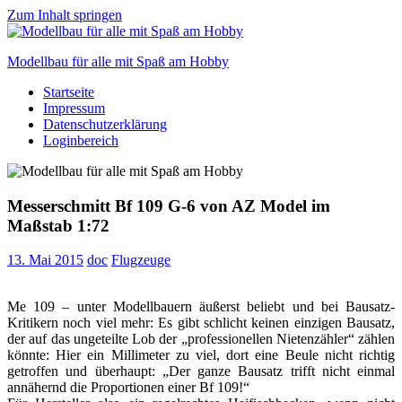
Zum Inhalt springen
Modellbau für alle mit Spaß am Hobby
Startseite
Scale
Impressum
modelling
Datenschutzerklärung
for
Loginbereich
everyone
to
enjoy
Messerschmitt Bf 109 G-6 von AZ Model im
Maßstab 1:72
13. Mai 2015
doc
Flugzeuge
Me 109 – unter Modellbauern äußerst beliebt und bei Bausatz-
Kritikern noch viel mehr: Es gibt schlicht keinen einzigen Bausatz,
der auf das ungeteilte Lob der „professionellen Nietenzähler“ zählen
könnte: Hier ein Millimeter zu viel, dort eine Beule nicht richtig
getroffen und überhaupt: „Der ganze Bausatz trifft nicht einmal
annähernd die Proportionen einer Bf 109!“