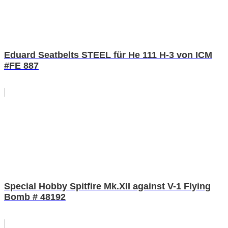
Eduard Seatbelts STEEL für He 111 H-3 von ICM
#FE 887
Special Hobby Spitfire Mk.XII against V-1 Flying
Bomb # 48192