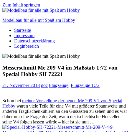
Zum Inhalt springen
Modellbau für alle mit Spaß am Hobby
Startseite
Scale
Impressum
modelling
Datenschutzerklärung
for
Loginbereich
everyone
to
enjoy
Messerschmitt Me 209 V4 im Maßstab 1:72 von
Special Hobby SH 72221
21. November 2018
doc
Flugzeuge
,
Flugzeuge 1:72
Schon bei
meiner Vorstellung der neuen Me 209 V1 von Special
Hobby
waren viele Teile für eine V4 mit größerer Spannweite und
anderen Tragflächenkühlern an den Gussästen zu sehen und es war
daher nur eine Frage der Zeit, wann der tschechische Hersteller
seine V4 folgen lassen würde – hier ist sie nun …