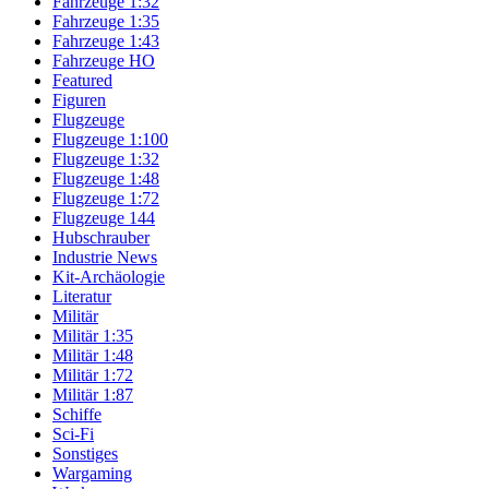
Fahrzeuge 1:32
Fahrzeuge 1:35
Fahrzeuge 1:43
Fahrzeuge HO
Featured
Figuren
Flugzeuge
Flugzeuge 1:100
Flugzeuge 1:32
Flugzeuge 1:48
Flugzeuge 1:72
Flugzeuge 144
Hubschrauber
Industrie News
Kit-Archäologie
Literatur
Militär
Militär 1:35
Militär 1:48
Militär 1:72
Militär 1:87
Schiffe
Sci-Fi
Sonstiges
Wargaming