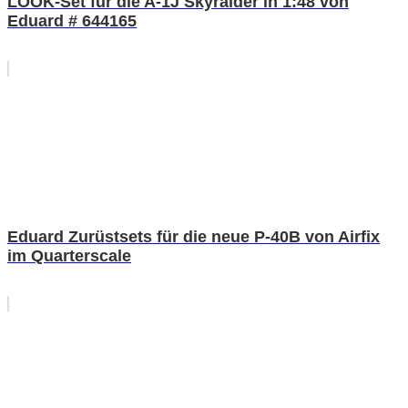
LÖÖK-Set für die A-1J Skyraider in 1:48 von
Eduard # 644165
Eduard Zurüstsets für die neue P-40B von Airfix
im Quarterscale