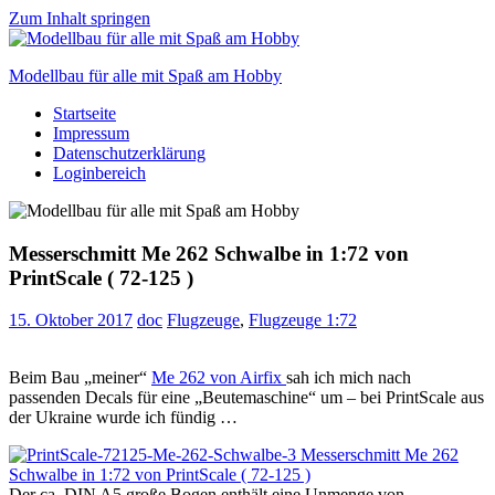
Zum Inhalt springen
Modellbau für alle mit Spaß am Hobby
Startseite
Scale
Impressum
modelling
Datenschutzerklärung
for
Loginbereich
everyone
to
enjoy
Messerschmitt Me 262 Schwalbe in 1:72 von
PrintScale ( 72-125 )
15. Oktober 2017
doc
Flugzeuge
,
Flugzeuge 1:72
Beim Bau „meiner“
Me 262 von Airfix
sah ich mich nach
passenden Decals für eine „Beutemaschine“ um – bei PrintScale aus
der Ukraine wurde ich fündig …
Der ca. DIN A5 große Bogen enthält eine Unmenge von