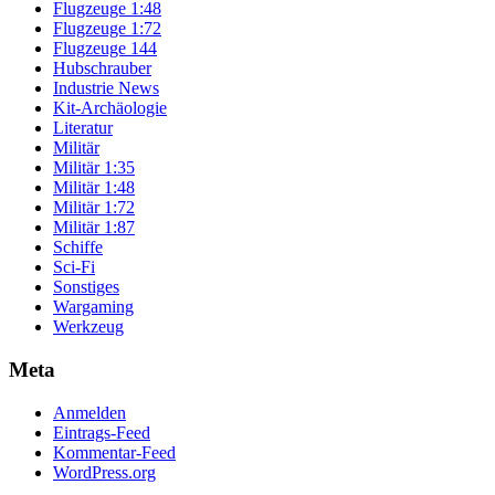
Flugzeuge 1:48
Flugzeuge 1:72
Flugzeuge 144
Hubschrauber
Industrie News
Kit-Archäologie
Literatur
Militär
Militär 1:35
Militär 1:48
Militär 1:72
Militär 1:87
Schiffe
Sci-Fi
Sonstiges
Wargaming
Werkzeug
Meta
Anmelden
Eintrags-Feed
Kommentar-Feed
WordPress.org