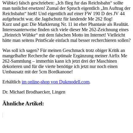
Wübke) falsch geschrieben: „Ich flieg fur das Reichsbahn“ sollte
man tunlichst ersetzen! Zumal der Spruch eigentlich „Im Auftrag der
Reichsbahn“ hieß! Und eigentlich auf einer FW 190 D des JV 44
aufgebracht war, die Jagdschutz für landende Me 262 flog!
Kurz und gut: Die Markierung Nr. 11 ist eher Phantasie als Realität.
Interessanterweise finden sich viele dieser Me 262-Zeichnung eines
„Heinrich Wübke“ mit dem falschen Motto im Internet! Vielleicht
hätte man seitens PrintScale einfach mal besser recherchieren sollen?
Was soll ich sagen? Für meinen Geschmack trotz obiger Kritik an
mangelhafter Recherche die optimale Ergänzung meiner Airfix Me
262-Sammlung – immerhin kann ich jetzt drei der Maschinen
dekorieren und für die vierte benötige ich jetzt nur noch einen
Umbausatz mit der 5cm Bordkanone!
Erhältlich
im online-shop von Dukmodell.com
.
Dr. Michael Brodhaecker, Lingen
Ähnliche Artikel: