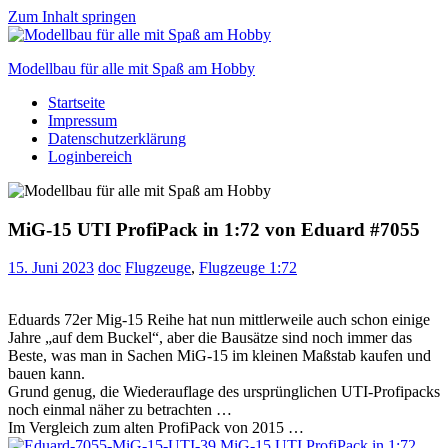
Zum Inhalt springen
Modellbau für alle mit Spaß am Hobby
Startseite
Scale
Impressum
modelling
Datenschutzerklärung
for
Loginbereich
everyone
to
enjoy
MiG-15 UTI ProfiPack in 1:72 von Eduard #7055
15. Juni 2023
doc
Flugzeuge
,
Flugzeuge 1:72
Eduards 72er Mig-15 Reihe hat nun mittlerweile auch schon einige
Jahre „auf dem Buckel“, aber die Bausätze sind noch immer das
Beste, was man in Sachen MiG-15 im kleinen Maßstab kaufen und
bauen kann.
Grund genug, die Wiederauflage des ursprünglichen UTI-Profipacks
noch einmal näher zu betrachten …
Im Vergleich zum alten ProfiPack von 2015 …