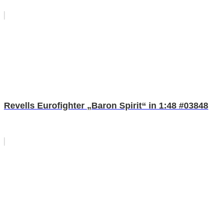
Revells Eurofighter „Baron Spirit“ in 1:48 #03848