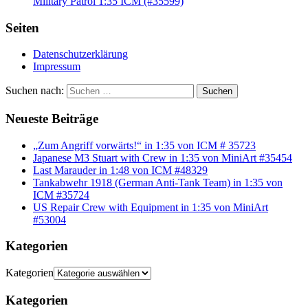
Military Patrol 1:35 ICM (#35599)
Seiten
Datenschutzerklärung
Impressum
Suchen nach:
Suchen
Neueste Beiträge
„Zum Angriff vorwärts!“ in 1:35 von ICM # 35723
Japanese M3 Stuart with Crew in 1:35 von MiniArt #35454
Last Marauder in 1:48 von ICM #48329
Tankabwehr 1918 (German Anti-Tank Team) in 1:35 von
ICM #35724
US Repair Crew with Equipment in 1:35 von MiniArt
#53004
Kategorien
Kategorien
Kategorien