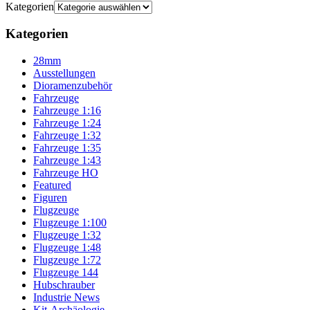
Kategorien
Kategorien
28mm
Ausstellungen
Dioramenzubehör
Fahrzeuge
Fahrzeuge 1:16
Fahrzeuge 1:24
Fahrzeuge 1:32
Fahrzeuge 1:35
Fahrzeuge 1:43
Fahrzeuge HO
Featured
Figuren
Flugzeuge
Flugzeuge 1:100
Flugzeuge 1:32
Flugzeuge 1:48
Flugzeuge 1:72
Flugzeuge 144
Hubschrauber
Industrie News
Kit-Archäologie