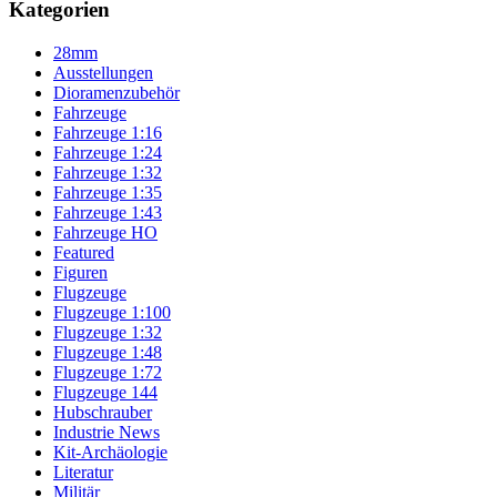
Kategorien
28mm
Ausstellungen
Dioramenzubehör
Fahrzeuge
Fahrzeuge 1:16
Fahrzeuge 1:24
Fahrzeuge 1:32
Fahrzeuge 1:35
Fahrzeuge 1:43
Fahrzeuge HO
Featured
Figuren
Flugzeuge
Flugzeuge 1:100
Flugzeuge 1:32
Flugzeuge 1:48
Flugzeuge 1:72
Flugzeuge 144
Hubschrauber
Industrie News
Kit-Archäologie
Literatur
Militär