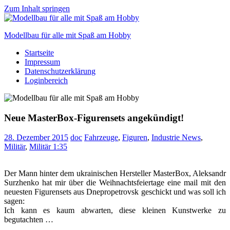
Zum Inhalt springen
Modellbau für alle mit Spaß am Hobby
Startseite
Scale
Impressum
modelling
Datenschutzerklärung
for
Loginbereich
everyone
to
enjoy
Neue MasterBox-Figurensets angekündigt!
28. Dezember 2015
doc
Fahrzeuge
,
Figuren
,
Industrie News
,
Militär
,
Militär 1:35
Der Mann hinter dem ukrainischen Hersteller MasterBox, Aleksandr
Surzhenko hat mir über die Weihnachtsfeiertage eine mail mit den
neuesten Figurensets aus Dnepropetrovsk geschickt und was soll ich
sagen:
Ich kann es kaum abwarten, diese kleinen Kunstwerke zu
begutachten …