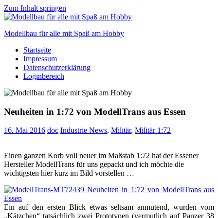
Zum Inhalt springen
Modellbau für alle mit Spaß am Hobby
Startseite
Scale
Impressum
modelling
Datenschutzerklärung
for
Loginbereich
everyone
to
enjoy
Neuheiten in 1:72 von ModellTrans aus Essen
16. Mai 2016
doc
Industrie News
,
Militär
,
Militär 1:72
Einen ganzen Korb voll neuer im Maßstab 1:72 hat der Essener
Hersteller ModellTrans für uns gepackt und ich möchte die
wichtigsten hier kurz im Bild vorstellen …
Ein auf den ersten Blick etwas seltsam anmutend, wurden vom
„Kätzchen“ tatsächlich zwei Prototypen (vermutlich auf Panzer 38