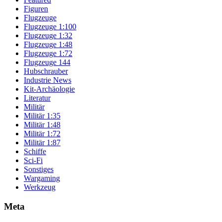
Figuren
Flugzeuge
Flugzeuge 1:100
Flugzeuge 1:32
Flugzeuge 1:48
Flugzeuge 1:72
Flugzeuge 144
Hubschrauber
Industrie News
Kit-Archäologie
Literatur
Militär
Militär 1:35
Militär 1:48
Militär 1:72
Militär 1:87
Schiffe
Sci-Fi
Sonstiges
Wargaming
Werkzeug
Meta