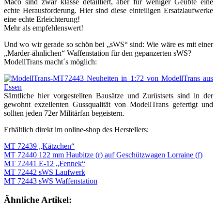
Maco sind zwar klasse detailliert, aber für weniger Geübte eine
echte Herausforderung. Hier sind diese einteiligen Ersatzlaufwerke
eine echte Erleichterung!
Mehr als empfehlenswert!
Und wo wir gerade so schön bei „sWS“ sind: Wie wäre es mit einer
„Marder-ähnlichen“ Waffenstation für den gepanzerten sWS?
ModellTrans macht´s möglich:
Sämtliche hier vorgestellten Bausätze und Zurüstsets sind in der
gewohnt exzellenten Gussqualität von ModellTrans gefertigt und
sollten jeden 72er Militärfan begeistern.
Erhältlich direkt im online-shop des Herstellers:
MT 72439 „Kätzchen“
MT 72440 122 mm Haubitze (r) auf Geschützwagen Lorraine (f)
MT 72441 E-12 „Fennek“
MT 72442 sWS Laufwerk
MT 72443 sWS Waffenstation
Ähnliche Artikel: