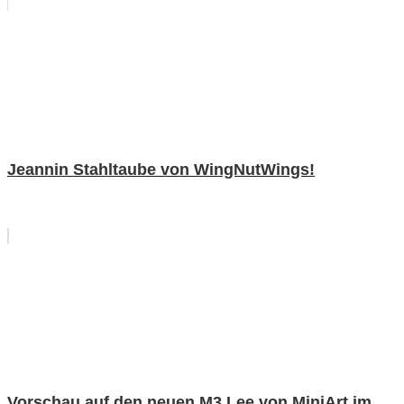
Jeannin Stahltaube von WingNutWings!
Vorschau auf den neuen M3 Lee von MiniArt im