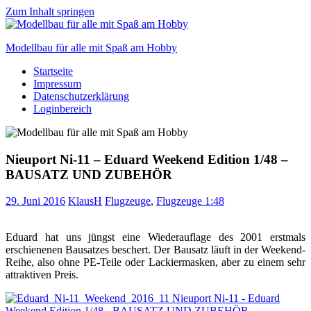
Zum Inhalt springen
Modellbau für alle mit Spaß am Hobby
Startseite
Scale
Impressum
modelling
Datenschutzerklärung
for
Loginbereich
everyone
to
enjoy
Nieuport Ni-11 – Eduard Weekend Edition 1/48 –
BAUSATZ UND ZUBEHÖR
29. Juni 2016
KlausH
Flugzeuge
,
Flugzeuge 1:48
Eduard hat uns jüngst eine Wiederauflage des 2001 erstmals
erschienenen Bausatzes beschert. Der Bausatz läuft in der Weekend-
Reihe, also ohne PE-Teile oder Lackiermasken, aber zu einem sehr
attraktiven Preis.