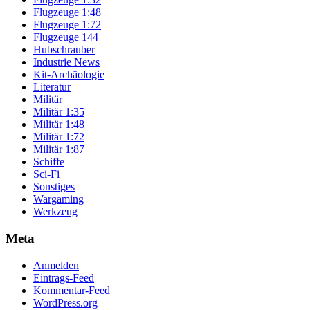
Flugzeuge 1:48
Flugzeuge 1:72
Flugzeuge 144
Hubschrauber
Industrie News
Kit-Archäologie
Literatur
Militär
Militär 1:35
Militär 1:48
Militär 1:72
Militär 1:87
Schiffe
Sci-Fi
Sonstiges
Wargaming
Werkzeug
Meta
Anmelden
Eintrags-Feed
Kommentar-Feed
WordPress.org