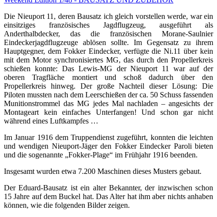
Die Nieuport 11, deren Bausatz ich gleich vorstellen werde, war ein
einsitziges französisches Jagdflugzeug, ausgeführt als
Anderthalbdecker, das die französischen Morane-Saulnier
Eindeckerjagdflugzeuge ablösen sollte. Im Gegensatz zu ihrem
Hauptgegner, dem Fokker Eindecker, verfügte die Ni.11 über kein
mit dem Motor synchronisiertes MG, das durch den Propellerkreis
schießen konnte: Das Lewis-MG der Nieuport 11 war auf der
oberen Tragfläche montiert und schoß dadurch über den
Propellerkreis hinweg. Der große Nachteil dieser Lösung: Die
Piloten mussten nach dem Leerschießen der ca. 50 Schuss fassenden
Munitionstrommel das MG jedes Mal nachladen – angesichts der
Montageart kein einfaches Unterfangen! Und schon gar nicht
während eines Luftkampfes …
Im Januar 1916 dem Truppendienst zugeführt, konnten die leichten
und wendigen Nieuport-Jäger den Fokker Eindecker Paroli bieten
und die sogenannte „Fokker-Plage“ im Frühjahr 1916 beenden.
Insgesamt wurden etwa 7.200 Maschinen dieses Musters gebaut.
Der Eduard-Bausatz ist ein alter Bekannter, der inzwischen schon
15 Jahre auf dem Buckel hat. Das Alter hat ihm aber nichts anhaben
können, wie die folgenden Bilder zeigen.