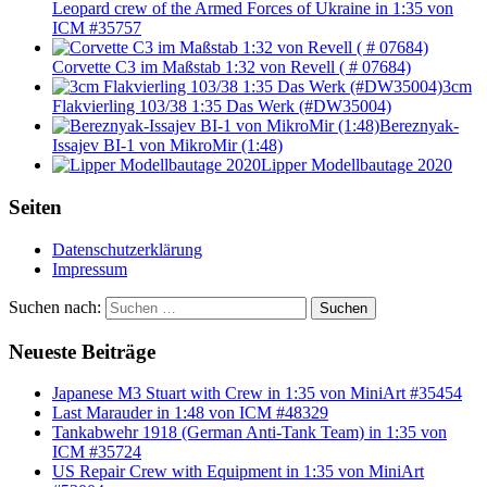
Leopard crew of the Armed Forces of Ukraine in 1:35 von
ICM #35757
Corvette C3 im Maßstab 1:32 von Revell ( # 07684)
3cm
Flakvierling 103/38 1:35 Das Werk (#DW35004)
Bereznyak-
Issajev BI-1 von MikroMir (1:48)
Lipper Modellbautage 2020
Seiten
Datenschutzerklärung
Impressum
Suchen nach:
Suchen
Neueste Beiträge
Japanese M3 Stuart with Crew in 1:35 von MiniArt #35454
Last Marauder in 1:48 von ICM #48329
Tankabwehr 1918 (German Anti-Tank Team) in 1:35 von
ICM #35724
US Repair Crew with Equipment in 1:35 von MiniArt