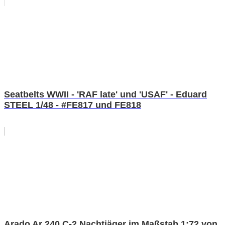
Seatbelts WWII - 'RAF late' und 'USAF' - Eduard
STEEL 1/48 - #FE817 und FE818
Arado Ar 240 C-2 Nachtjäger im Maßstab 1:72 von