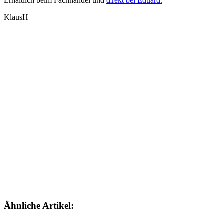
Erhältlich beim Fachhandel und
direkt bei Eduard.
KlausH
Ähnliche Artikel: