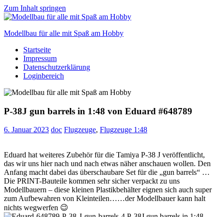
Zum Inhalt springen
Modellbau für alle mit Spaß am Hobby
Startseite
Scale
Impressum
modelling
Datenschutzerklärung
for
Loginbereich
everyone
to
enjoy
P-38J gun barrels in 1:48 von Eduard #648789
6. Januar 2023
doc
Flugzeuge
,
Flugzeuge 1:48
Eduard hat weiteres Zubehör für die Tamiya P-38 J veröffentlicht,
das wir uns hier nach und nach etwas näher anschauen wollen. Den
Anfang macht dabei das überschaubare Set für die „gun barrels“ …
Die PRINT-Bauteile kommen sehr sicher verpackt zu uns
Modellbauern – diese kleinen Plastikbehälter eignen sich auch super
zum Aufbewahren von Kleinteilen……der Modellbauer kann halt
nichts wegwerfen 😉