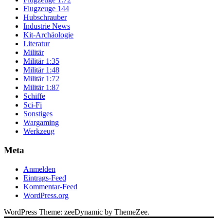
Flugzeuge 144
Hubschrauber
Industrie News
Kit-Archäologie
Literatur
Militär
Militär 1:35
Militär 1:48
Militär 1:72
Militär 1:87
Schiffe
Sci-Fi
Sonstiges
Wargaming
Werkzeug
Meta
Anmelden
Eintrags-Feed
Kommentar-Feed
WordPress.org
WordPress Theme: zeeDynamic by ThemeZee.