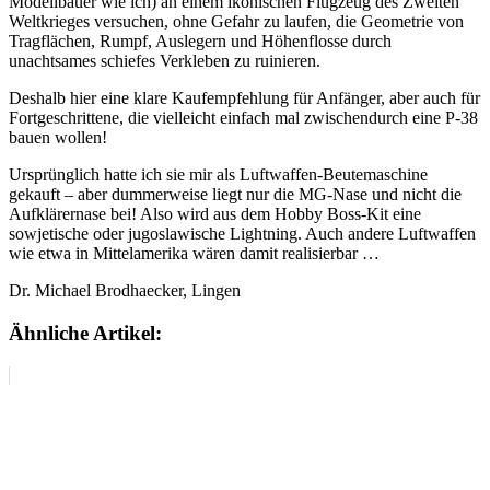
Modellbauer wie ich) an einem ikonischen Flugzeug des Zweiten
Weltkrieges versuchen, ohne Gefahr zu laufen, die Geometrie von
Tragflächen, Rumpf, Auslegern und Höhenflosse durch
unachtsames schiefes Verkleben zu ruinieren.
Deshalb hier eine klare Kaufempfehlung für Anfänger, aber auch für
Fortgeschrittene, die vielleicht einfach mal zwischendurch eine P-38
bauen wollen!
Ursprünglich hatte ich sie mir als Luftwaffen-Beutemaschine
gekauft – aber dummerweise liegt nur die MG-Nase und nicht die
Aufklärernase bei! Also wird aus dem Hobby Boss-Kit eine
sowjetische oder jugoslawische Lightning. Auch andere Luftwaffen
wie etwa in Mittelamerika wären damit realisierbar …
Dr. Michael Brodhaecker, Lingen
Ähnliche Artikel: