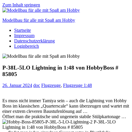
Zum Inhalt springen
Modellbau für alle mit Spaß am Hobby
Startseite
Scale
Impressum
modelling
Datenschutzerklärung
for
Loginbereich
everyone
to
enjoy
P-38L-5LO Lightning in 1:48 von HobbyBoss #
85805
26. Januar 2024
doc
Flugzeuge
,
Flugzeuge 1:48
Es muss nicht immer Tamiya sein – auch die Lightning von Hobby
Boss im klassischen „Quarterscale“ kann überzeugen und wartet mit
einer extrem cleveren Baustufenlösung auf …
Öffnet man die praktische und ungemein stabile Stülpkartonage …