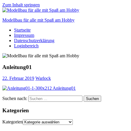
Zum Inhalt springen
Modellbau für alle mit Spaß am Hobby
Startseite
Scale
Impressum
modelling
Datenschutzerklärung
for
Loginbereich
everyone
to
enjoy
Anleitung01
22. Februar 2019
Warlock
Suchen nach:
Suchen
Kategorien
Kategorien