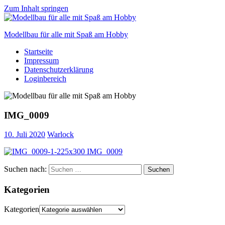
Zum Inhalt springen
Modellbau für alle mit Spaß am Hobby
Startseite
Scale
Impressum
modelling
Datenschutzerklärung
for
Loginbereich
everyone
to
enjoy
IMG_0009
10. Juli 2020
Warlock
Suchen nach:
Suchen
Kategorien
Kategorien