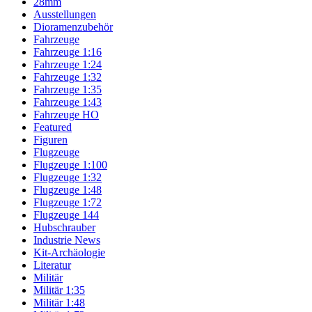
28mm
Ausstellungen
Dioramenzubehör
Fahrzeuge
Fahrzeuge 1:16
Fahrzeuge 1:24
Fahrzeuge 1:32
Fahrzeuge 1:35
Fahrzeuge 1:43
Fahrzeuge HO
Featured
Figuren
Flugzeuge
Flugzeuge 1:100
Flugzeuge 1:32
Flugzeuge 1:48
Flugzeuge 1:72
Flugzeuge 144
Hubschrauber
Industrie News
Kit-Archäologie
Literatur
Militär
Militär 1:35
Militär 1:48