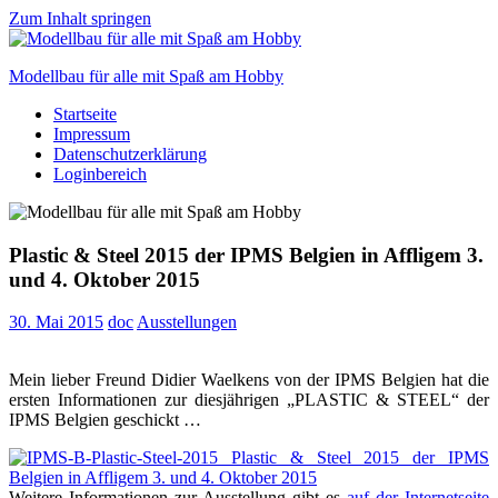
Zum Inhalt springen
Modellbau für alle mit Spaß am Hobby
Startseite
Scale
Impressum
modelling
Datenschutzerklärung
for
Loginbereich
everyone
to
enjoy
Plastic & Steel 2015 der IPMS Belgien in Affligem 3.
und 4. Oktober 2015
30. Mai 2015
doc
Ausstellungen
Mein lieber Freund Didier Waelkens von der IPMS Belgien hat die
ersten Informationen zur diesjährigen „PLASTIC & STEEL“ der
IPMS Belgien geschickt …
Weitere Informationen zur Ausstellung gibt es
auf der Internetseite