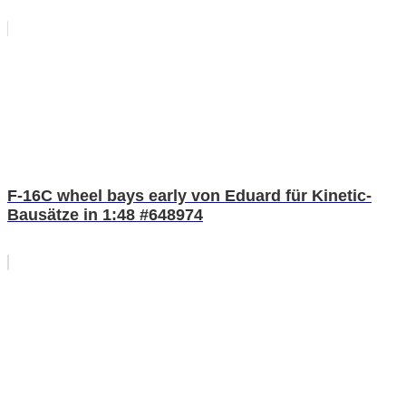
F-16C wheel bays early von Eduard für Kinetic-
Bausätze in 1:48 #648974