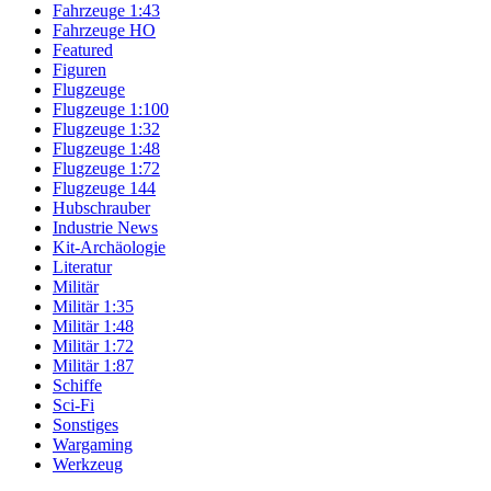
Fahrzeuge 1:43
Fahrzeuge HO
Featured
Figuren
Flugzeuge
Flugzeuge 1:100
Flugzeuge 1:32
Flugzeuge 1:48
Flugzeuge 1:72
Flugzeuge 144
Hubschrauber
Industrie News
Kit-Archäologie
Literatur
Militär
Militär 1:35
Militär 1:48
Militär 1:72
Militär 1:87
Schiffe
Sci-Fi
Sonstiges
Wargaming
Werkzeug