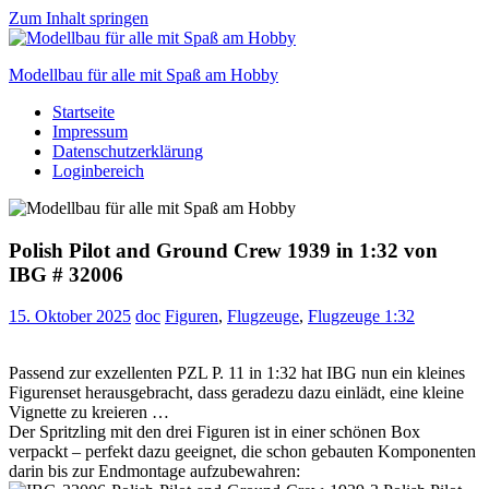
Zum Inhalt springen
Modellbau für alle mit Spaß am Hobby
Startseite
Scale
Impressum
modelling
Datenschutzerklärung
for
Loginbereich
everyone
to
enjoy
Polish Pilot and Ground Crew 1939 in 1:32 von
IBG # 32006
15. Oktober 2025
doc
Figuren
,
Flugzeuge
,
Flugzeuge 1:32
Passend zur exzellenten PZL P. 11 in 1:32 hat IBG nun ein kleines
Figurenset herausgebracht, dass geradezu dazu einlädt, eine kleine
Vignette zu kreieren …
Der Spritzling mit den drei Figuren ist in einer schönen Box
verpackt – perfekt dazu geeignet, die schon gebauten Komponenten
darin bis zur Endmontage aufzubewahren: