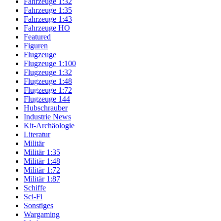
Fahrzeuge 1:32
Fahrzeuge 1:35
Fahrzeuge 1:43
Fahrzeuge HO
Featured
Figuren
Flugzeuge
Flugzeuge 1:100
Flugzeuge 1:32
Flugzeuge 1:48
Flugzeuge 1:72
Flugzeuge 144
Hubschrauber
Industrie News
Kit-Archäologie
Literatur
Militär
Militär 1:35
Militär 1:48
Militär 1:72
Militär 1:87
Schiffe
Sci-Fi
Sonstiges
Wargaming