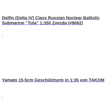
Delfin (Delta IV) Class Russian Nuclear Ballistic
Submarine "Tula" 1:350 Zvezda (#9062)
Yamato 15,5cm Geschützturm in 1:35 von TAKOM