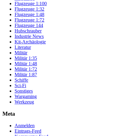
Flugzeuge 1:100
Flugzeuge 1:32
Flugzeuge 1:48
Flugzeuge 1:72
Flugzeuge 144
Hubschrauber
Industrie News
Kit-Archäologie
Literatur
Militär
Militär 1:35
Militär 1:48
Militär 1:72
Militär 1:87
Schiffe
Sci-Fi
Sonstiges
Wargaming
Werkzeug
Meta
Anmelden
Eintrags-Feed