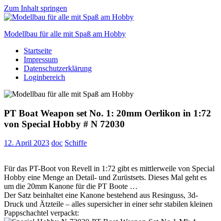
Zum Inhalt springen
Modellbau für alle mit Spaß am Hobby
Startseite
Scale
Impressum
modelling
Datenschutzerklärung
for
Loginbereich
everyone
to
enjoy
PT Boat Weapon set No. 1: 20mm Oerlikon in 1:72
von Special Hobby # N 72030
12. April 2023
doc
Schiffe
Für das PT-Boot von Revell in 1:72 gibt es mittlerweile von Special
Hobby eine Menge an Detail- und Zurüstsets. Dieses Mal geht es
um die 20mm Kanone für die PT Boote …
Der Satz beinhaltet eine Kanone bestehend aus Resinguss, 3d-
Druck und Ätzteile – alles supersicher in einer sehr stabilen kleinen
Pappschachtel verpackt: