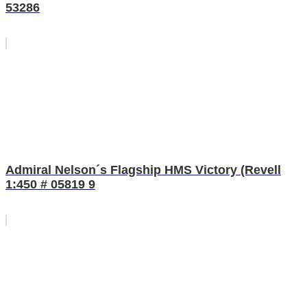
53286
Admiral Nelson´s Flagship HMS Victory (Revell
1:450 # 05819 9