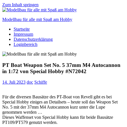
Zum Inhalt springen
Modellbau für alle mit Spaß am Hobby
Startseite
Scale
Impressum
modelling
Datenschutzerklärung
for
Loginbereich
everyone
to
enjoy
PT Boat Weapon Set No. 5 37mm M4 Autocannon
in 1:72 von Special Hobby #N72042
14. Juli 2023
doc
Schiffe
Für die diversen Bausätze des PT-Boat von Revell gibt es bei
Special Hobby einiges an Detailsets – heute soll das Weapon Set
No. 5 mit der 37mm M4 Autocannon kurz unter die Lupe
genommen werden …
Dieses Waffenset von Special Hobby kann für beide Bausätze
PT109/PT579 genutzt werden.