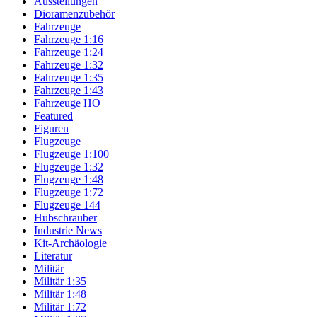
Ausstellungen
Dioramenzubehör
Fahrzeuge
Fahrzeuge 1:16
Fahrzeuge 1:24
Fahrzeuge 1:32
Fahrzeuge 1:35
Fahrzeuge 1:43
Fahrzeuge HO
Featured
Figuren
Flugzeuge
Flugzeuge 1:100
Flugzeuge 1:32
Flugzeuge 1:48
Flugzeuge 1:72
Flugzeuge 144
Hubschrauber
Industrie News
Kit-Archäologie
Literatur
Militär
Militär 1:35
Militär 1:48
Militär 1:72