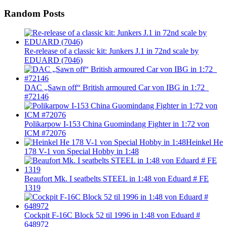
Random Posts
Re-release of a classic kit: Junkers J.1 in 72nd scale by
EDUARD (7046)
DAC „Sawn off“ British armoured Car von IBG in 1:72
#72146
Polikarpow I-153 China Guomindang Fighter in 1:72 von
ICM #72076
Heinkel He
178 V-1 von Special Hobby in 1:48
Beaufort Mk. I seatbelts STEEL in 1:48 von Eduard # FE
1319
Cockpit F-16C Block 52 til 1996 in 1:48 von Eduard #
648972