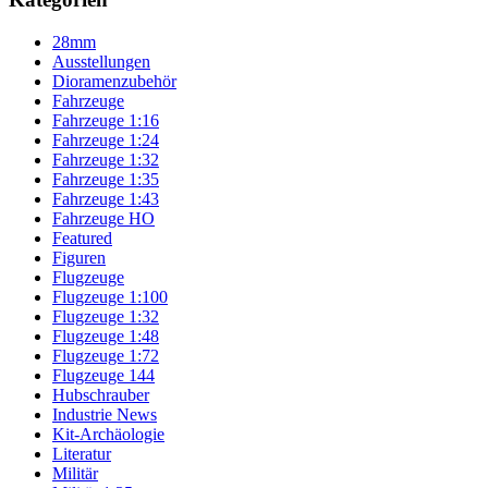
28mm
Ausstellungen
Dioramenzubehör
Fahrzeuge
Fahrzeuge 1:16
Fahrzeuge 1:24
Fahrzeuge 1:32
Fahrzeuge 1:35
Fahrzeuge 1:43
Fahrzeuge HO
Featured
Figuren
Flugzeuge
Flugzeuge 1:100
Flugzeuge 1:32
Flugzeuge 1:48
Flugzeuge 1:72
Flugzeuge 144
Hubschrauber
Industrie News
Kit-Archäologie
Literatur
Militär