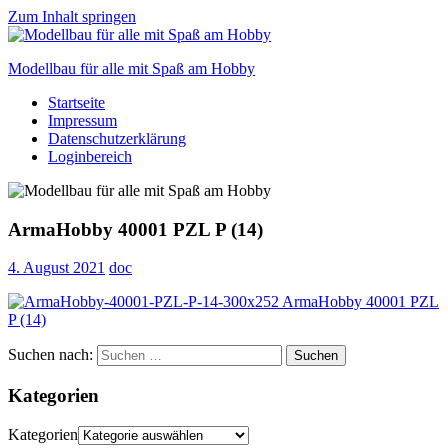
Zum Inhalt springen
Modellbau für alle mit Spaß am Hobby
Startseite
Scale
Impressum
modelling
Datenschutzerklärung
for
Loginbereich
everyone
to
enjoy
ArmaHobby 40001 PZL P (14)
4. August 2021
doc
Suchen nach:
Suchen
Kategorien
Kategorien