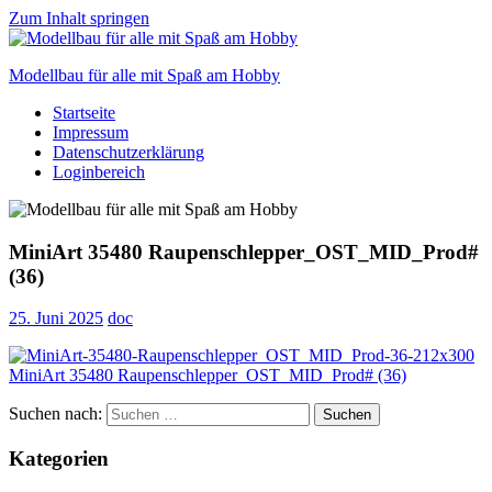
Zum Inhalt springen
Modellbau für alle mit Spaß am Hobby
Startseite
Scale
Impressum
modelling
Datenschutzerklärung
for
Loginbereich
everyone
to
enjoy
MiniArt 35480 Raupenschlepper_OST_MID_Prod#
(36)
25. Juni 2025
doc
Suchen nach:
Suchen
Kategorien