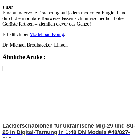
Fazit
Eine wundervolle Ergänzung auf jedem modernen Flugfeld und
durch die modulare Bauweise lassen sich unterschiedlich hohe
Gerüste fertigen – ziemlich clever das Ganze!
Erhältlich bei
Modellbau König
.
Dr. Michael Brodhaecker, Lingen
Ähnliche Artikel:
Lackierschablonen für ukrainische Mig-29 und Su-
25 in Digital-Tarnung in 1:48 DN Models #48/827-