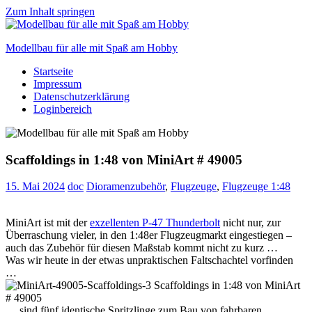
Zum Inhalt springen
Modellbau für alle mit Spaß am Hobby
Startseite
Scale
Impressum
modelling
Datenschutzerklärung
for
Loginbereich
everyone
to
enjoy
Scaffoldings in 1:48 von MiniArt # 49005
15. Mai 2024
doc
Dioramenzubehör
,
Flugzeuge
,
Flugzeuge 1:48
MiniArt ist mit der
exzellenten P-47 Thunderbolt
nicht nur, zur
Überraschung vieler, in den 1:48er Flugzeugmarkt eingestiegen –
auch das Zubehör für diesen Maßstab kommt nicht zu kurz …
Was wir heute in der etwas unpraktischen Faltschachtel vorfinden
…
… sind fünf identische Spritzlinge zum Bau von fahrbaren