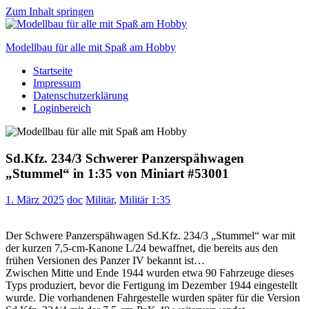
Zum Inhalt springen
Modellbau für alle mit Spaß am Hobby
Startseite
Scale
Impressum
modelling
Datenschutzerklärung
for
Loginbereich
everyone
to
enjoy
Sd.Kfz. 234/3 Schwerer Panzerspähwagen
„Stummel“ in 1:35 von Miniart #53001
1. März 2025
doc
Militär
,
Militär 1:35
Der Schwere Panzerspähwagen Sd.Kfz. 234/3 „Stummel“ war mit
der kurzen 7,5-cm-Kanone L/24 bewaffnet, die bereits aus den
frühen Versionen des Panzer IV bekannt ist…
Zwischen Mitte und Ende 1944 wurden etwa 90 Fahrzeuge dieses
Typs produziert, bevor die Fertigung im Dezember 1944 eingestellt
wurde. Die vorhandenen Fahrgestelle wurden später für die Version