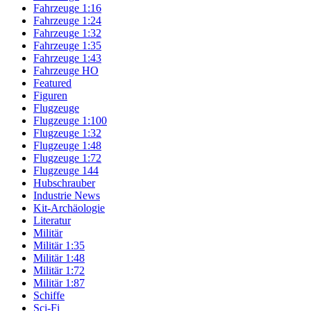
Fahrzeuge 1:16
Fahrzeuge 1:24
Fahrzeuge 1:32
Fahrzeuge 1:35
Fahrzeuge 1:43
Fahrzeuge HO
Featured
Figuren
Flugzeuge
Flugzeuge 1:100
Flugzeuge 1:32
Flugzeuge 1:48
Flugzeuge 1:72
Flugzeuge 144
Hubschrauber
Industrie News
Kit-Archäologie
Literatur
Militär
Militär 1:35
Militär 1:48
Militär 1:72
Militär 1:87
Schiffe
Sci-Fi