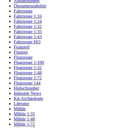
Ausstellungen
Dioramenzubehör
Fahrzeuge
Fahrzeuge 1:16
Fahrzeuge 1:24
Fahrzeuge 1:32
Fahrzeuge 1:35
Fahrzeuge 1:43
Fahrzeuge HO
Featured
Figuren
Flugzeuge
Flugzeuge 1:100
Flugzeuge 1:32
Flugzeuge 1:48
Flugzeuge 1:72
Flugzeuge 144
Hubschrauber
Industrie News
Kit-Archäologie
Literatur
Militär
Militär 1:35
Militär 1:48
Militär 1:72