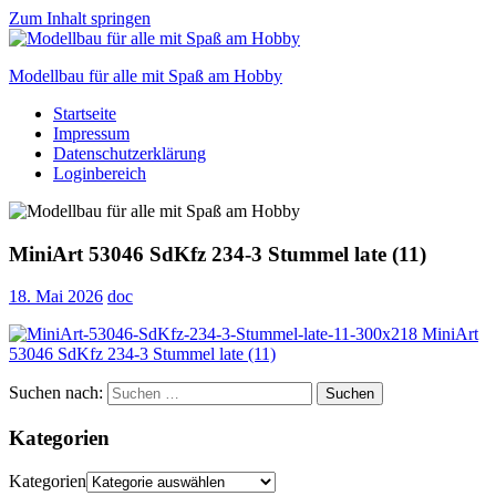
Zum Inhalt springen
Modellbau für alle mit Spaß am Hobby
Startseite
Scale
Impressum
modelling
Datenschutzerklärung
for
Loginbereich
everyone
to
enjoy
MiniArt 53046 SdKfz 234-3 Stummel late (11)
18. Mai 2026
doc
Suchen nach:
Suchen
Kategorien
Kategorien