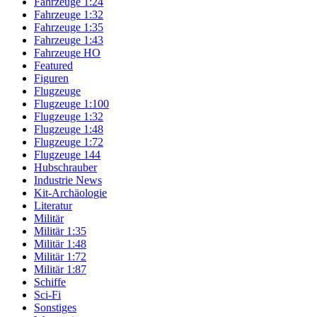
Fahrzeuge 1:24
Fahrzeuge 1:32
Fahrzeuge 1:35
Fahrzeuge 1:43
Fahrzeuge HO
Featured
Figuren
Flugzeuge
Flugzeuge 1:100
Flugzeuge 1:32
Flugzeuge 1:48
Flugzeuge 1:72
Flugzeuge 144
Hubschrauber
Industrie News
Kit-Archäologie
Literatur
Militär
Militär 1:35
Militär 1:48
Militär 1:72
Militär 1:87
Schiffe
Sci-Fi
Sonstiges