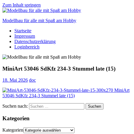
Zum Inhalt springen
Modellbau für alle mit Spaß am Hobby
Startseite
Scale
Impressum
modelling
Datenschutzerklärung
for
Loginbereich
everyone
to
enjoy
MiniArt 53046 SdKfz 234-3 Stummel late (15)
18. Mai 2026
doc
Suchen nach:
Suchen
Kategorien
Kategorien