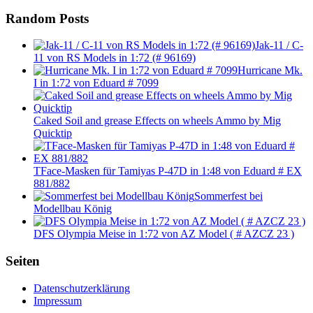
Random Posts
Jak-11 / C-
11 von RS Models in 1:72 (# 96169)
Hurricane Mk.
I in 1:72 von Eduard # 7099
Caked Soil and grease Effects on wheels Ammo by Mig
Quicktip
TFace-Masken für Tamiyas P-47D in 1:48 von Eduard # EX
881/882
Sommerfest bei
Modellbau König
DFS Olympia Meise in 1:72 von AZ Model ( # AZCZ 23 )
Seiten
Datenschutzerklärung
Impressum