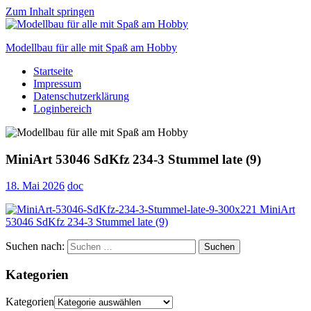
Zum Inhalt springen
Modellbau für alle mit Spaß am Hobby
Startseite
Scale
Impressum
modelling
Datenschutzerklärung
for
Loginbereich
everyone
to
enjoy
MiniArt 53046 SdKfz 234-3 Stummel late (9)
18. Mai 2026
doc
Suchen nach:
Suchen
Kategorien
Kategorien