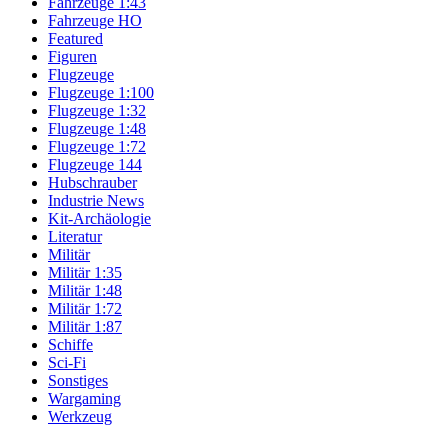
Fahrzeuge 1:43
Fahrzeuge HO
Featured
Figuren
Flugzeuge
Flugzeuge 1:100
Flugzeuge 1:32
Flugzeuge 1:48
Flugzeuge 1:72
Flugzeuge 144
Hubschrauber
Industrie News
Kit-Archäologie
Literatur
Militär
Militär 1:35
Militär 1:48
Militär 1:72
Militär 1:87
Schiffe
Sci-Fi
Sonstiges
Wargaming
Werkzeug