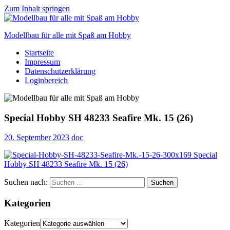
Zum Inhalt springen
Modellbau für alle mit Spaß am Hobby
Startseite
Scale
Impressum
modelling
Datenschutzerklärung
for
Loginbereich
everyone
to
enjoy
Special Hobby SH 48233 Seafire Mk. 15 (26)
20. September 2023
doc
Suchen nach:
Suchen
Kategorien
Kategorien