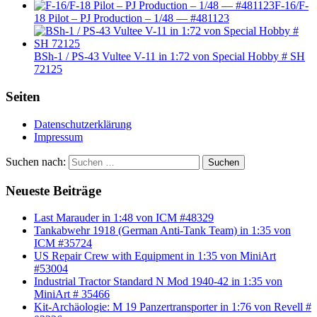
F-16/F-
18 Pilot – PJ Production – 1/48 — #481123
BSh-1 / PS-43 Vultee V-11 in 1:72 von Special Hobby # SH
72125
Seiten
Datenschutzerklärung
Impressum
Suchen nach:
Suchen
Neueste Beiträge
Last Marauder in 1:48 von ICM #48329
Tankabwehr 1918 (German Anti-Tank Team) in 1:35 von
ICM #35724
US Repair Crew with Equipment in 1:35 von MiniArt
#53004
Industrial Tractor Standard N Mod 1940-42 in 1:35 von
MiniArt # 35466
Kit-Archäologie: M 19 Panzertransporter in 1:76 von Revell #