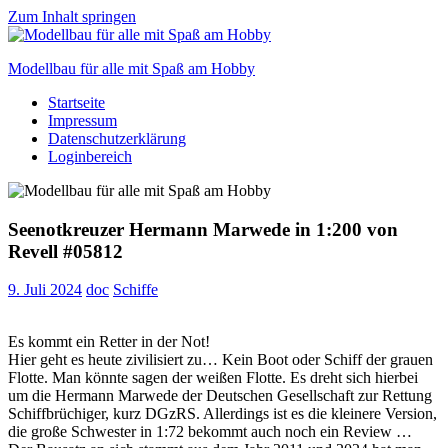
Zum Inhalt springen
Modellbau für alle mit Spaß am Hobby
Startseite
Scale
Impressum
modelling
Datenschutzerklärung
for
Loginbereich
everyone
to
enjoy
Seenotkreuzer Hermann Marwede in 1:200 von
Revell #05812
9. Juli 2024
doc
Schiffe
Es kommt ein Retter in der Not!
Hier geht es heute zivilisiert zu… Kein Boot oder Schiff der grauen
Flotte. Man könnte sagen der weißen Flotte. Es dreht sich hierbei
um die Hermann Marwede der Deutschen Gesellschaft zur Rettung
Schiffbrüchiger, kurz DGzRS. Allerdings ist es die kleinere Version,
die große Schwester in 1:72 bekommt auch noch ein Review …