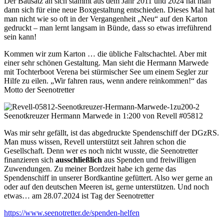
Der Bausatz an sich stammt aus dem Jahr 2011 und 2024 hat man
dann sich für eine neue Boxgestaltung entschieden. Dieses Mal hat
man nicht wie so oft in der Vergangenheit „Neu“ auf den Karton
gedruckt – man lernt langsam in Bünde, dass so etwas irreführend
sein kann!
Kommen wir zum Karton … die übliche Faltschachtel. Aber mit
einer sehr schönen Gestaltung. Man sieht die Hermann Marwede
mit Tochterboot Verena bei stürmischer See um einem Segler zur
Hilfe zu eilen. „Wir fahren raus, wenn andere reinkommen!“ das
Motto der Seenotretter
Was mir sehr gefällt, ist das abgedruckte Spendenschiff der DGzRS.
Man muss wissen, Revell unterstützt seit Jahren schon die
Gesellschaft. Denn wer es noch nicht wusste, die Seenotretter
finanzieren sich
ausschließlich
aus Spenden und freiwilligen
Zuwendungen. Zu meiner Bordzeit habe ich gerne das
Spendenschiff in unserer Bordkantine gefüttert. Also wer gerne an
oder auf den deutschen Meeren ist, gerne unterstützen. Und noch
etwas… am 28.07.2024 ist Tag der Seenotretter
https://www.seenotretter.de/spenden-helfen