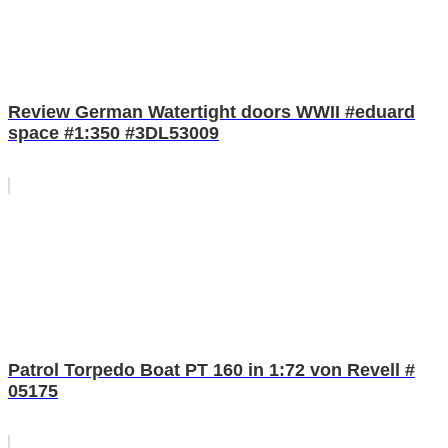
Review German Watertight doors WWII #eduard
space #1:350 #3DL53009
Patrol Torpedo Boat PT 160 in 1:72 von Revell #
05175