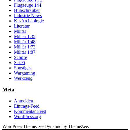
Flugzeuge 144
Hubschrauber
Industrie News
Kit-Archäologie
Literatur
Militär
Militär 1:35
Militär 1:48
Militär 1:72
Militär 1:87
Schiffe
Sci-Fi
Sonstiges
Wargaming
Werkzeug
Meta
Anmelden
Eintrags-Feed
Kommentar-Feed
WordPress.org
WordPress Theme: zeeDynamic by ThemeZee.