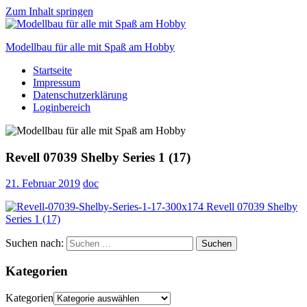
Zum Inhalt springen
Modellbau für alle mit Spaß am Hobby
Startseite
Scale
Impressum
modelling
Datenschutzerklärung
for
Loginbereich
everyone
to
enjoy
Revell 07039 Shelby Series 1 (17)
21. Februar 2019
doc
Suchen nach:
Suchen
Kategorien
Kategorien