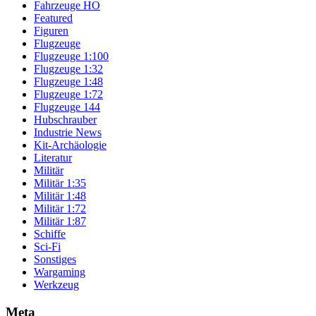
Fahrzeuge HO
Featured
Figuren
Flugzeuge
Flugzeuge 1:100
Flugzeuge 1:32
Flugzeuge 1:48
Flugzeuge 1:72
Flugzeuge 144
Hubschrauber
Industrie News
Kit-Archäologie
Literatur
Militär
Militär 1:35
Militär 1:48
Militär 1:72
Militär 1:87
Schiffe
Sci-Fi
Sonstiges
Wargaming
Werkzeug
Meta