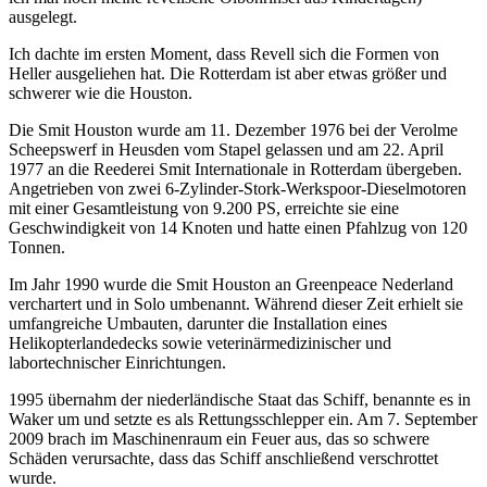
ausgelegt.
Ich dachte im ersten Moment, dass Revell sich die Formen von
Heller ausgeliehen hat. Die Rotterdam ist aber etwas größer und
schwerer wie die Houston.
Die Smit Houston wurde am 11. Dezember 1976 bei der Verolme
Scheepswerf in Heusden vom Stapel gelassen und am 22. April
1977 an die Reederei Smit Internationale in Rotterdam übergeben.
Angetrieben von zwei 6-Zylinder-Stork-Werkspoor-Dieselmotoren
mit einer Gesamtleistung von 9.200 PS, erreichte sie eine
Geschwindigkeit von 14 Knoten und hatte einen Pfahlzug von 120
Tonnen.
Im Jahr 1990 wurde die Smit Houston an Greenpeace Nederland
verchartert und in Solo umbenannt. Während dieser Zeit erhielt sie
umfangreiche Umbauten, darunter die Installation eines
Helikopterlandedecks sowie veterinärmedizinischer und
labortechnischer Einrichtungen.
1995 übernahm der niederländische Staat das Schiff, benannte es in
Waker um und setzte es als Rettungsschlepper ein. Am 7. September
2009 brach im Maschinenraum ein Feuer aus, das so schwere
Schäden verursachte, dass das Schiff anschließend verschrottet
wurde.