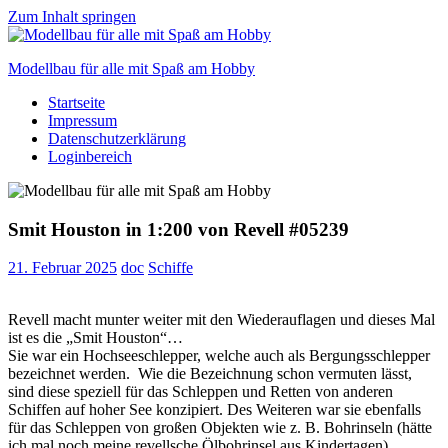
Zum Inhalt springen
Modellbau für alle mit Spaß am Hobby
Startseite
Scale
Impressum
modelling
Datenschutzerklärung
for
Loginbereich
everyone
to
enjoy
Smit Houston in 1:200 von Revell #05239
21. Februar 2025
doc
Schiffe
Revell macht munter weiter mit den Wiederauflagen und dieses Mal
ist es die „Smit Houston“…
Sie war ein Hochseeschlepper, welche auch als Bergungsschlepper
bezeichnet werden. Wie die Bezeichnung schon vermuten lässt,
sind diese speziell für das Schleppen und Retten von anderen
Schiffen auf hoher See konzipiert. Des Weiteren war sie ebenfalls
für das Schleppen von großen Objekten wie z. B. Bohrinseln (hätte
ich mal noch meine revellsche Ölbohrinsel aus Kindertagen)