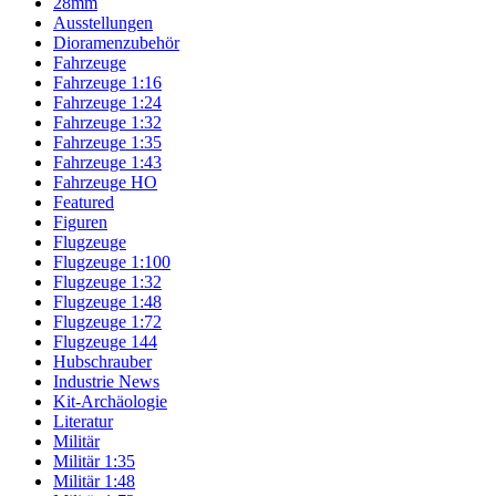
28mm
Ausstellungen
Dioramenzubehör
Fahrzeuge
Fahrzeuge 1:16
Fahrzeuge 1:24
Fahrzeuge 1:32
Fahrzeuge 1:35
Fahrzeuge 1:43
Fahrzeuge HO
Featured
Figuren
Flugzeuge
Flugzeuge 1:100
Flugzeuge 1:32
Flugzeuge 1:48
Flugzeuge 1:72
Flugzeuge 144
Hubschrauber
Industrie News
Kit-Archäologie
Literatur
Militär
Militär 1:35
Militär 1:48