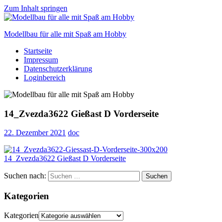
Zum Inhalt springen
Modellbau für alle mit Spaß am Hobby
Startseite
Scale
Impressum
modelling
Datenschutzerklärung
for
Loginbereich
everyone
to
enjoy
14_Zvezda3622 Gießast D Vorderseite
22. Dezember 2021
doc
Suchen nach:
Suchen
Kategorien
Kategorien