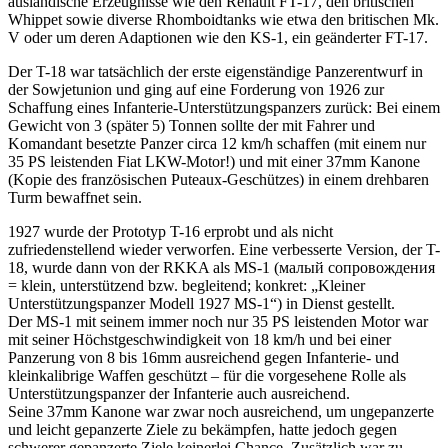
ausländische Erzeugnisse wie den Renault FT-17, den britischen
Whippet sowie diverse Rhomboidtanks wie etwa den britischen Mk.
V oder um deren Adaptionen wie den KS-1, ein geänderter FT-17.
Der T-18 war tatsächlich der erste eigenständige Panzerentwurf in
der Sowjetunion und ging auf eine Forderung von 1926 zur
Schaffung eines Infanterie-Unterstützungspanzers zurück: Bei einem
Gewicht von 3 (später 5) Tonnen sollte der mit Fahrer und
Komandant besetzte Panzer circa 12 km/h schaffen (mit einem nur
35 PS leistenden Fiat LKW-Motor!) und mit einer 37mm Kanone
(Kopie des französischen Puteaux-Geschützes) in einem drehbaren
Turm bewaffnet sein.
1927 wurde der Prototyp T-16 erprobt und als nicht
zufriedenstellend wieder verworfen. Eine verbesserte Version, der T-
18, wurde dann von der RKKA als MS-1 (
малый сопровождения
= klein, unterstützend bzw. begleitend; konkret: „Kleiner
Unterstützungspanzer Modell 1927 MS-1“) in Dienst gestellt.
Der MS-1 mit seinem immer noch nur 35 PS leistenden Motor war
mit seiner Höchstgeschwindigkeit von 18 km/h und bei einer
Panzerung von 8 bis 16mm ausreichend gegen Infanterie- und
kleinkalibrige Waffen geschützt – für die vorgesehene Rolle als
Unterstützungspanzer der Infanterie auch ausreichend.
Seine 37mm Kanone war zwar noch ausreichend, um ungepanzerte
und leicht gepanzerte Ziele zu bekämpfen, hatte jedoch gegen
schwerer gepanzerte Ziele keinerlei Chance. Zusätzlich war zu