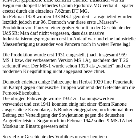
Begin ein doppelt lafettiertes 6,5mm Fjodorov-MG verbaut – später
ersetzt durch ein einzelnes 7,62mm DT MG.
Im Februar 1928 wurden 133 MS-1 geordert – ausgeliefert wurden
letztlich jedoch nur 96. Dennoch war diese erste „Massen“-
Produktion von Panzern einer großer Schritt in der Geschichte der
UdSSR: Man darf nicht vergessen, dass das massive
Industrialisierungsprogramm erst im Anlauf war und eine industrielle
Massenfertigung tausender von Panzern noch in weiter Ferne lag!
Die Produktion wurde erst 1931 eingestellt (nach insgesamt 959
MS-1 bzw. der verbesserten Version MS-1A), nachdem der T-26
serienreif war. Der MS-1 wurde schon 1929 als „veraltet“ und der
modernen Kriegsführung nicht angepasst bezeichnet.
Dennoch erlebten einige Fahrzeuge im Herbst 1929 ihre Feuertaufe
im Kampf gegen chinesische Truppen während der Gefechte um die
Fernost-Eisenbahn.
Die übrigen Fahrzeuge wurde 1932 zu Trainingszwecken
verwendet und erst 1941 konnten einig mit einer 45mm Kanone
ausgestattete Exemplare, als Bunker eingegraben, noch einmal ihren
Beitrag zur Verteidigung der Sowjetunion gegen die deutschen
Angreifer leisten. Sogar noch im Februar 1942 sollen 9 MS-1A bei
Moskau im Einsatz gewesen sein!
So viel zur Geschichte des Vorbildes unserer heutigen