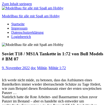
Zum Inhalt springen
Modellbau für alle mit Spaß am Hobby
Startseite
Scale
Impressum
modelling
Datenschutzerklärung
for
Loginbereich
everyone
to
enjoy
Soviet T18 / MS1A Tankette in 1:72 von Bull Models
# BM 07
9. November 2022
doc
Militär
,
Militär 1:72
Ich werde nicht müde, zu betonen, dass das Aufräumen eines
Bastelkellers immer wieder überraschende Schätze zu Tage fördert,
wie zum Beispiel diesen Resinbausatz einer der ersten sowjetischen
Panzer …
Natürlich hatte die Rote Arbeiter- und Bauernarmee schon zuvor
Panzer im Bestand – aber es handelte sich entweder um