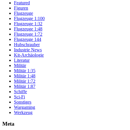
Featured
Figuren
Flugzeuge
Flugzeuge 1:100
Flugzeuge 1:32
Flugzeuge 1:48
Flugzeuge 1:72
Flugzeuge 144
Hubschrauber
Industrie News
Kit-Archäologie
Literatur
Militär
Militär 1:35
Militär 1:48
Militär 1:72
Militär 1:87
Schiffe
Sci-Fi
Sonstiges
Wargaming
Werkzeug
Meta