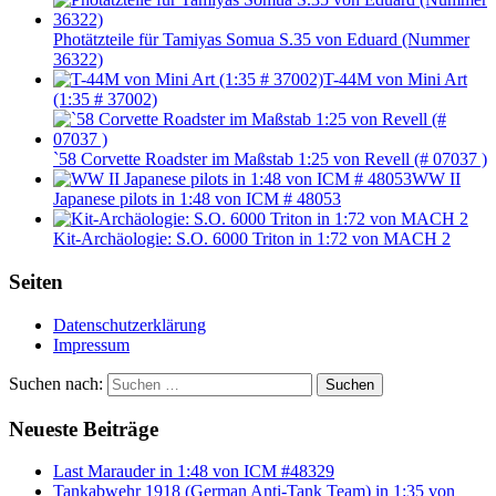
Photätzteile für Tamiyas Somua S.35 von Eduard (Nummer
36322)
T-44M von Mini Art
(1:35 # 37002)
`58 Corvette Roadster im Maßstab 1:25 von Revell (# 07037 )
WW II
Japanese pilots in 1:48 von ICM # 48053
Kit-Archäologie: S.O. 6000 Triton in 1:72 von MACH 2
Seiten
Datenschutzerklärung
Impressum
Suchen nach:
Suchen
Neueste Beiträge
Last Marauder in 1:48 von ICM #48329
Tankabwehr 1918 (German Anti-Tank Team) in 1:35 von