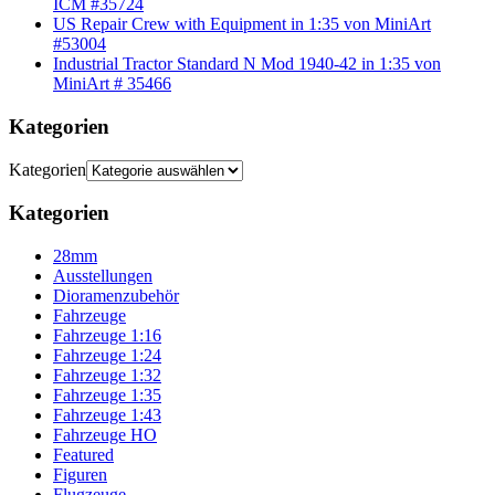
ICM #35724
US Repair Crew with Equipment in 1:35 von MiniArt
#53004
Industrial Tractor Standard N Mod 1940-42 in 1:35 von
MiniArt # 35466
Kategorien
Kategorien
Kategorien
28mm
Ausstellungen
Dioramenzubehör
Fahrzeuge
Fahrzeuge 1:16
Fahrzeuge 1:24
Fahrzeuge 1:32
Fahrzeuge 1:35
Fahrzeuge 1:43
Fahrzeuge HO
Featured
Figuren
Flugzeuge