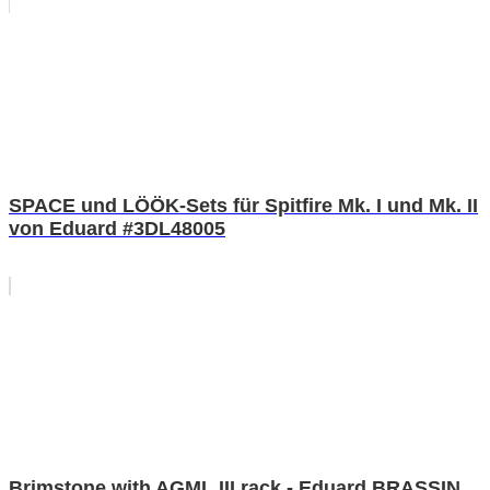
SPACE und LÖÖK-Sets für Spitfire Mk. I und Mk. II
von Eduard #3DL48005
Brimstone with AGML III rack - Eduard BRASSIN