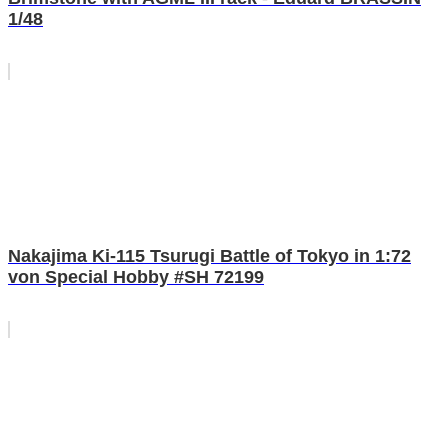
1/48
Nakajima Ki-115 Tsurugi Battle of Tokyo in 1:72
von Special Hobby #SH 72199