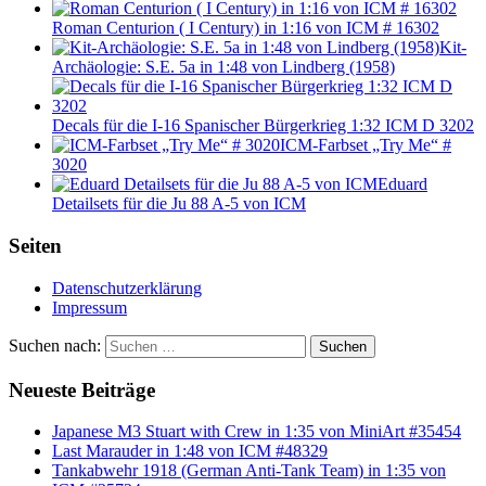
Roman Centurion ( I Century) in 1:16 von ICM # 16302
Kit-
Archäologie: S.E. 5a in 1:48 von Lindberg (1958)
Decals für die I-16 Spanischer Bürgerkrieg 1:32 ICM D 3202
ICM-Farbset „Try Me“ #
3020
Eduard
Detailsets für die Ju 88 A-5 von ICM
Seiten
Datenschutzerklärung
Impressum
Suchen nach:
Suchen
Neueste Beiträge
Japanese M3 Stuart with Crew in 1:35 von MiniArt #35454
Last Marauder in 1:48 von ICM #48329
Tankabwehr 1918 (German Anti-Tank Team) in 1:35 von