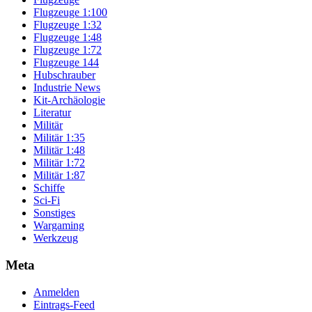
Flugzeuge 1:100
Flugzeuge 1:32
Flugzeuge 1:48
Flugzeuge 1:72
Flugzeuge 144
Hubschrauber
Industrie News
Kit-Archäologie
Literatur
Militär
Militär 1:35
Militär 1:48
Militär 1:72
Militär 1:87
Schiffe
Sci-Fi
Sonstiges
Wargaming
Werkzeug
Meta
Anmelden
Eintrags-Feed