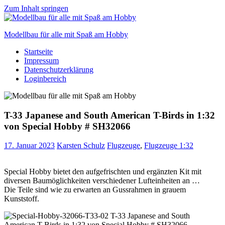
Zum Inhalt springen
Modellbau für alle mit Spaß am Hobby
Startseite
Scale
Impressum
modelling
Datenschutzerklärung
for
Loginbereich
everyone
to
enjoy
T-33 Japanese and South American T-Birds in 1:32
von Special Hobby # SH32066
17. Januar 2023
Karsten Schulz
Flugzeuge
,
Flugzeuge 1:32
Special Hobby bietet den aufgefrischten und ergänzten Kit mit
diversen Baumöglichkeiten verschiedener Lufteinheiten an …
Die Teile sind wie zu erwarten an Gussrahmen in grauem
Kunststoff.