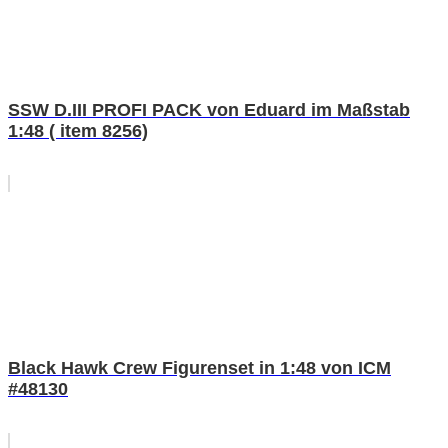
SSW D.III PROFI PACK von Eduard im Maßstab
1:48 ( item 8256)
Black Hawk Crew Figurenset in 1:48 von ICM
#48130