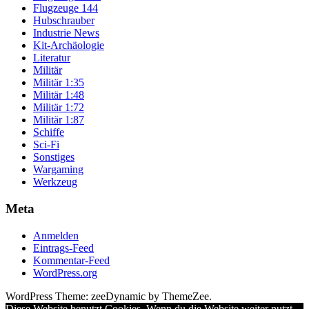
Flugzeuge 144
Hubschrauber
Industrie News
Kit-Archäologie
Literatur
Militär
Militär 1:35
Militär 1:48
Militär 1:72
Militär 1:87
Schiffe
Sci-Fi
Sonstiges
Wargaming
Werkzeug
Meta
Anmelden
Eintrags-Feed
Kommentar-Feed
WordPress.org
WordPress Theme: zeeDynamic by ThemeZee.
Diese Website benutzt Cookies. Wenn du die Website weiter nutzt,