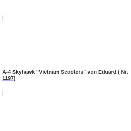
A-4 Skyhawk "Vietnam Scooters" von Eduard ( Nr.
1197)