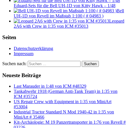
Eduard-Sets für die Bell UH-1D von Kitty Hawk – 1/48
Bell
UH-1D von Revell im Maßstab 1:100 ( # 04983 )
Leopard
2A6 with Crew in 1:35 von ICM #35013
Seiten
Datenschutzerklärung
Impressum
Suchen nach:
Suchen
Neueste Beiträge
Last Marauder in 1:48 von ICM #48329
Tankabwehr 1918 (German Anti-Tank Team) in 1:35 von
ICM #35724
US Repair Crew with Equipment in 1:35 von MiniArt
#53004
Industrial Tractor Standard N Mod 1940-42 in 1:35 von
MiniArt # 35466
Kit-Archäologie: M 19 Panzertransporter in 1:76 von Revell #
03226