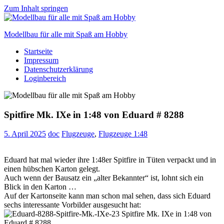
Zum Inhalt springen
Modellbau für alle mit Spaß am Hobby
Startseite
Scale
Impressum
modelling
Datenschutzerklärung
for
Loginbereich
everyone
to
enjoy
Spitfire Mk. IXe in 1:48 von Eduard # 8288
5. April 2025
doc
Flugzeuge
,
Flugzeuge 1:48
Eduard hat mal wieder ihre 1:48er Spitfire in Tüten verpackt und in
einen hübschen Karton gelegt.
Auch wenn der Bausatz ein „alter Bekannter“ ist, lohnt sich ein
Blick in den Karton …
Auf der Kartonseite kann man schon mal sehen, dass sich Eduard
sechs interessante Vorbilder ausgesucht hat: