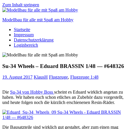
Zum Inhalt springen
Modellbau für alle mit Spaß am Hobby
Startseite
Scale
Impressum
modelling
Datenschutzerklärung
for
Loginbereich
everyone
to
enjoy
Su-34 Wheels – Eduard BRASSIN 1/48 — #648326
19. August 2017
KlausH
Flugzeuge
,
Flugzeuge 1:48
Die
Su-34 von Hobby Boss
scheint es Eduard wirklich angetan zu
haben. Wir haben euch schon etliches an Zubehör dazu vorgestellt,
und heute folgen noch die kürzlich erschienenen Resin-Räder.
Die Bausatzteile sind wirklich gut gestaltet, aber zum einen mag