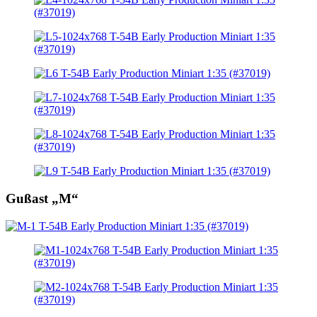
Gußast „M“