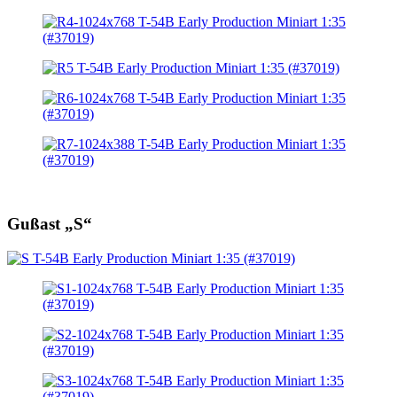
Gußast „S“