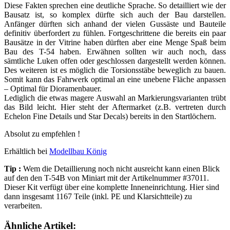
Diese Fakten sprechen eine deutliche Sprache. So detailliert wie der
Bausatz ist, so komplex dürfte sich auch der Bau darstellen.
Anfänger dürften sich anhand der vielen Gussäste und Bauteile
definitiv überfordert zu fühlen. Fortgeschrittene die bereits ein paar
Bausätze in der Vitrine haben dürften aber eine Menge Spaß beim
Bau des T-54 haben. Erwähnen sollten wir auch noch, dass
sämtliche Luken offen oder geschlossen dargestellt werden können.
Des weiteren ist es möglich die Torsionsstäbe beweglich zu bauen.
Somit kann das Fahrwerk optimal an eine unebene Fläche anpassen
– Optimal für Dioramenbauer.
Lediglich die etwas magere Auswahl an Markierungsvarianten trübt
das Bild leicht. Hier steht der Aftermarket (z.B. vertreten durch
Echelon Fine Details und Star Decals) bereits in den Startlöchern.
Absolut zu empfehlen !
Erhältlich bei
Modellbau König
Tip :
Wem die Detaillierung noch nicht ausreicht kann einen Blick
auf den den T-54B von Miniart mit der Artikelnummer #
37011.
Dieser Kit verfügt über eine komplette Inneneinrichtung. Hier sind
dann insgesamt 1167 Teile (inkl. PE und Klarsichtteile) zu
verarbeiten.
Ähnliche Artikel: