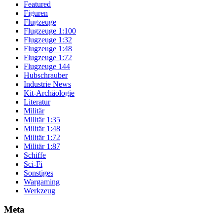
Featured
Figuren
Flugzeuge
Flugzeuge 1:100
Flugzeuge 1:32
Flugzeuge 1:48
Flugzeuge 1:72
Flugzeuge 144
Hubschrauber
Industrie News
Kit-Archäologie
Literatur
Militär
Militär 1:35
Militär 1:48
Militär 1:72
Militär 1:87
Schiffe
Sci-Fi
Sonstiges
Wargaming
Werkzeug
Meta