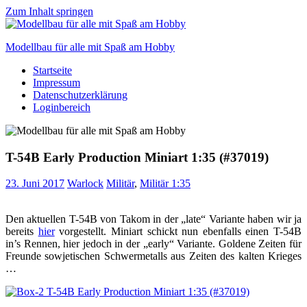
Zum Inhalt springen
Modellbau für alle mit Spaß am Hobby
Startseite
Scale
Impressum
modelling
Datenschutzerklärung
for
Loginbereich
everyone
to
enjoy
T-54B Early Production Miniart 1:35 (#37019)
23. Juni 2017
Warlock
Militär
,
Militär 1:35
Den aktuellen T-54B von Takom in der „late“ Variante haben wir ja
bereits
hier
vorgestellt. Miniart schickt nun ebenfalls einen T-54B
in’s Rennen, hier jedoch in der „early“ Variante. Goldene Zeiten für
Freunde sowjetischen Schwermetalls aus Zeiten des kalten Krieges
…