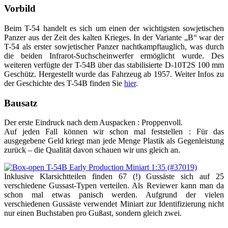
Vorbild
Beim T-54 handelt es sich um einen der wichtigsten sowjetischen
Panzer aus der Zeit des kalten Krieges. In der Variante „B“ war der
T-54 als erster sowjetischer Panzer nachtkampftauglich, was durch
die beiden Infrarot-Suchscheinwerfer ermöglicht wurde. Des
weiteren verfügte der T-54B über das stabilisierte D-10T2S 100 mm
Geschütz. Hergestellt wurde das Fahrzeug ab 1957. Weiter Infos zu
der Geschichte des T-54B finden Sie
hier
.
Bausatz
Der erste Eindruck nach dem Auspacken : Proppenvoll.
Auf jeden Fall können wir schon mal feststellen : Für das
ausgegebene Geld kriegt man jede Menge Plastik als Gegenleistung
zurück – die Qualität davon schauen wir uns gleich an.
Inklusive Klarsichtteilen finden 67 (!) Gussäste sich auf 25
verschiedene Gussast-Typen verteilen. Als Reviewer kann man da
schon mal etwas panisch werden. Aufgrund der vielen
verschiedenen Gussäste verwendet Miniart zur Identifizierung nicht
nur einen Buchstaben pro Gußast, sondern gleich zwei.