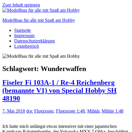
Zum Inhalt springen
Modellbau für alle mit Spaß am Hobby
Startseite
Scale
Impressum
modelling
Datenschutzerklärung
for
Loginbereich
everyone
to
enjoy
Schlagwort:
Wunderwaffen
Fiseler Fi 103A-1 / Re-4 Reichenberg
(bemannte V1) von Special Hobby SH
48190
7. Mai 2018
doc
Flugzeuge
,
Flugzeuge 1:48
,
Militär
,
Militär 1:48
Ich hatte mich unlängst etwas intensiver mit einer japanischen
Kamikaze-Raketenbombe, der Yokosuka MXY 7 Ohka, beschäftigt.