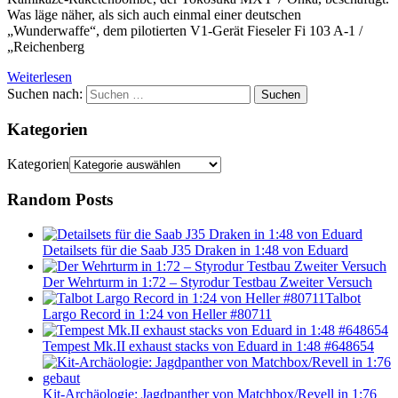
Was läge näher, als sich auch einmal einer deutschen
„Wunderwaffe“, dem pilotierten V1-Gerät Fieseler Fi 103 A-1 /
„Reichenberg
Weiterlesen
Suchen nach:
Suchen
Kategorien
Kategorien
Random Posts
Detailsets für die Saab J35 Draken in 1:48 von Eduard
Der Wehrturm in 1:72 – Styrodur Testbau Zweiter Versuch
Talbot
Largo Record in 1:24 von Heller #80711
Tempest Mk.II exhaust stacks von Eduard in 1:48 #648654
Kit-Archäologie: Jagdpanther von Matchbox/Revell in 1:76