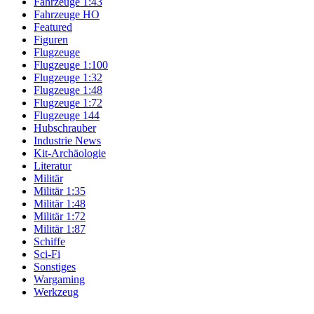
Fahrzeuge 1:43
Fahrzeuge HO
Featured
Figuren
Flugzeuge
Flugzeuge 1:100
Flugzeuge 1:32
Flugzeuge 1:48
Flugzeuge 1:72
Flugzeuge 144
Hubschrauber
Industrie News
Kit-Archäologie
Literatur
Militär
Militär 1:35
Militär 1:48
Militär 1:72
Militär 1:87
Schiffe
Sci-Fi
Sonstiges
Wargaming
Werkzeug