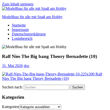
Zum Inhalt springen
Modellbau für alle mit Spaß am Hobby
Startseite
Scale
Impressum
modelling
Datenschutzerklärung
for
Loginbereich
everyone
to
enjoy
Ralf Nies The Big bang Theory Bernadette (10)
31. Mai 2026
doc
Suchen nach:
Suchen
Kategorien
Kategorien