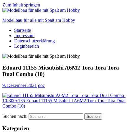
Zum Inhalt springen
Modellbau für alle mit Spaß am Hobby
Startseite
Scale
Impressum
modelling
Datenschutzerklärung
for
Loginbereich
everyone
to
enjoy
Eduard 11155 Mitsubishi A6M2 Tora Tora Tora
Dual Combo (10)
9. Dezember 2021
doc
Suchen nach:
Suchen
Kategorien