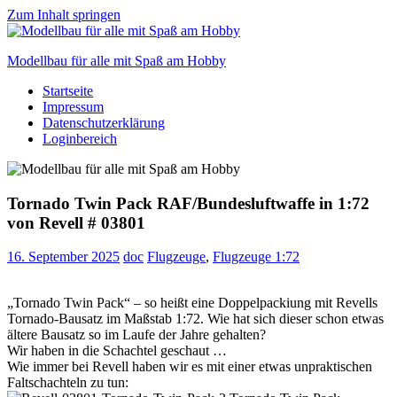
Zum Inhalt springen
Modellbau für alle mit Spaß am Hobby
Startseite
Scale
Impressum
modelling
Datenschutzerklärung
for
Loginbereich
everyone
to
enjoy
Tornado Twin Pack RAF/Bundesluftwaffe in 1:72
von Revell # 03801
16. September 2025
doc
Flugzeuge
,
Flugzeuge 1:72
„Tornado Twin Pack“ – so heißt eine Doppelpackiung mit Revells
Tornado-Bausatz im Maßstab 1:72. Wie hat sich dieser schon etwas
ältere Bausatz so im Laufe der Jahre gehalten?
Wir haben in die Schachtel geschaut …
Wie immer bei Revell haben wir es mit einer etwas unpraktischen
Faltschachteln zu tun: