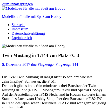
Zum Inhalt springen
Modellbau für alle mit Spaß am Hobby
Startseite
Scale
Impressum
modelling
Datenschutzerklärung
for
Loginbereich
everyone
to
enjoy
Twin Mustang in 1:144 von Platz FC-3
6. Dezember 2017
doc
Flugzeuge
,
Flugzeuge 144
Die F-82 Twin Mustang ist längst nicht so berühmt wie ihre
„einrümpfige“ Schwester, die P-51.
Dennoch gibt es immerhin mindestens drei Bausätze der Twin
Mustang in 1:72 (NOVO, Monogram/Revell und Special Hobby).
Auf der Ausstellung der IPMS Nederland in Houten stolperte ich am
Stand des Luchtvaart Hobby Shop über den Bausatz der F-82 F/G
in 1:144 des japanischen Herstellers PLATZ und war ganz neugierig
auf den Inhalt …