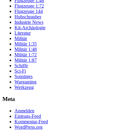
Flugzeuge 1:48
Flugzeuge 1:72
Flugzeuge 144
Hubschrauber
Industrie News
Kit-Archäologie
Literatur
Militär
Militär 1:35
Militär 1:48
Militär 1:72
Militär 1:87
Schiffe
Sci-Fi
Sonstiges
Wargaming
Werkzeug
Meta
Anmelden
Eintrags-Feed
Kommentar-Feed
WordPress.org