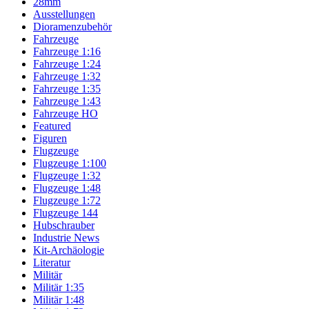
28mm
Ausstellungen
Dioramenzubehör
Fahrzeuge
Fahrzeuge 1:16
Fahrzeuge 1:24
Fahrzeuge 1:32
Fahrzeuge 1:35
Fahrzeuge 1:43
Fahrzeuge HO
Featured
Figuren
Flugzeuge
Flugzeuge 1:100
Flugzeuge 1:32
Flugzeuge 1:48
Flugzeuge 1:72
Flugzeuge 144
Hubschrauber
Industrie News
Kit-Archäologie
Literatur
Militär
Militär 1:35
Militär 1:48