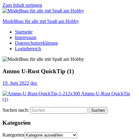
Zum Inhalt springen
Modellbau für alle mit Spaß am Hobby
Startseite
Scale
Impressum
modelling
Datenschutzerklärung
for
Loginbereich
everyone
to
enjoy
Ammo U-Rust QuickTip (1)
19. Juni 2022
doc
Suchen nach:
Suchen
Kategorien
Kategorien