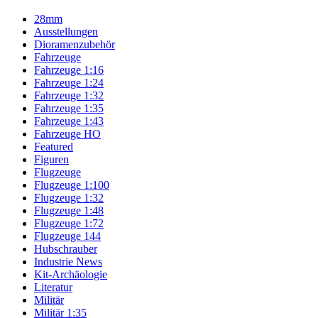
28mm
Ausstellungen
Dioramenzubehör
Fahrzeuge
Fahrzeuge 1:16
Fahrzeuge 1:24
Fahrzeuge 1:32
Fahrzeuge 1:35
Fahrzeuge 1:43
Fahrzeuge HO
Featured
Figuren
Flugzeuge
Flugzeuge 1:100
Flugzeuge 1:32
Flugzeuge 1:48
Flugzeuge 1:72
Flugzeuge 144
Hubschrauber
Industrie News
Kit-Archäologie
Literatur
Militär
Militär 1:35