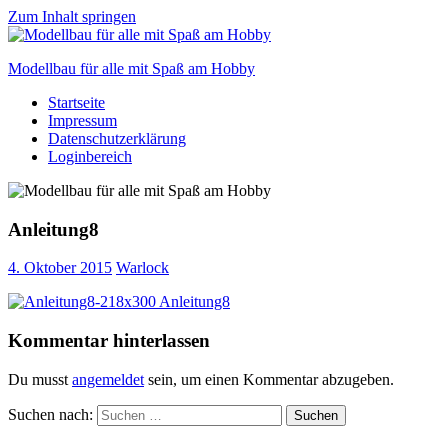
Zum Inhalt springen
Modellbau für alle mit Spaß am Hobby
Startseite
Scale
Impressum
modelling
Datenschutzerklärung
for
Loginbereich
everyone
to
enjoy
Anleitung8
4. Oktober 2015
Warlock
Kommentar hinterlassen
Du musst
angemeldet
sein, um einen Kommentar abzugeben.
Suchen nach:
Suchen