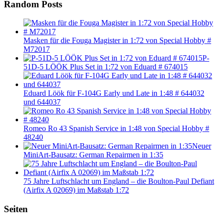
Random Posts
Masken für die Fouga Magister in 1:72 von Special Hobby #
M72017
P-
51D-5 LÖÖK Plus Set in 1:72 von Eduard # 674015
Eduard Löök für F-104G Early und Late in 1:48 # 644032
und 644037
Romeo Ro 43 Spanish Service in 1:48 von Special Hobby #
48240
Neuer
MiniArt-Bausatz: German Repairmen in 1:35
75 Jahre Luftschlacht um England – die Boulton-Paul Defiant
(Airfix A 02069) im Maßstab 1:72
Seiten