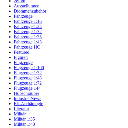
28mm
Ausstellungen
Dioramenzubehör
Fahrzeuge
Fahrzeuge 1:16
Fahrzeuge 1:24
Fahrzeuge 1:32
Fahrzeuge 1:35
Fahrzeuge 1:43
Fahrzeuge HO
Featured
Figuren
Flugzeuge
Flugzeuge 1:100
Flugzeuge 1:32
Flugzeuge 1:48
Flugzeuge 1:72
Flugzeuge 144
Hubschrauber
Industrie News
Kit-Archäologie
Literatur
Militär
Militär 1:35
Militär 1:48