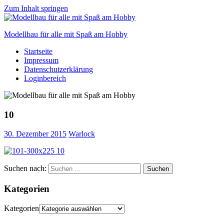
Zum Inhalt springen
Modellbau für alle mit Spaß am Hobby
Startseite
Scale
Impressum
modelling
Datenschutzerklärung
for
Loginbereich
everyone
to
enjoy
10
30. Dezember 2015
Warlock
Suchen nach:
Suchen
Kategorien
Kategorien