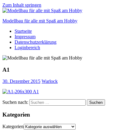
Zum Inhalt springen
Modellbau für alle mit Spaß am Hobby
Startseite
Scale
Impressum
modelling
Datenschutzerklärung
for
Loginbereich
everyone
to
enjoy
A1
30. Dezember 2015
Warlock
Suchen nach:
Suchen
Kategorien
Kategorien