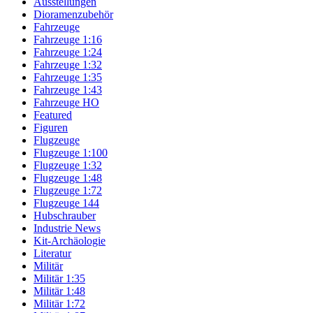
Ausstellungen
Dioramenzubehör
Fahrzeuge
Fahrzeuge 1:16
Fahrzeuge 1:24
Fahrzeuge 1:32
Fahrzeuge 1:35
Fahrzeuge 1:43
Fahrzeuge HO
Featured
Figuren
Flugzeuge
Flugzeuge 1:100
Flugzeuge 1:32
Flugzeuge 1:48
Flugzeuge 1:72
Flugzeuge 144
Hubschrauber
Industrie News
Kit-Archäologie
Literatur
Militär
Militär 1:35
Militär 1:48
Militär 1:72