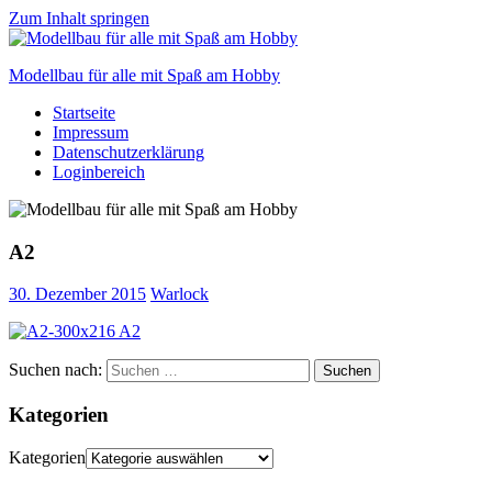
Zum Inhalt springen
Modellbau für alle mit Spaß am Hobby
Startseite
Scale
Impressum
modelling
Datenschutzerklärung
for
Loginbereich
everyone
to
enjoy
A2
30. Dezember 2015
Warlock
Suchen nach:
Suchen
Kategorien
Kategorien