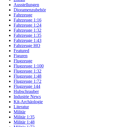
Ausstellungen
Dioramenzubehör
Fahrzeuge
Fahrzeuge 1:16
Fahrzeuge 1:24
Fahrzeuge 1:32
Fahrzeuge 1:35
Fahrzeuge 1:43
Fahrzeuge HO
Featured
Figuren
Flugzeuge
Flugzeuge 1:100
Flugzeuge 1:32
Flugzeuge 1:48
Flugzeuge 1:72
Flugzeuge 144
Hubschrauber
Industrie News
Kit-Archäologie
Literatur
Militär
Militär 1:35
Militär 1:48