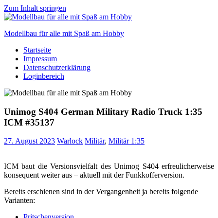
Zum Inhalt springen
Modellbau für alle mit Spaß am Hobby
Startseite
Scale
Impressum
modelling
Datenschutzerklärung
for
Loginbereich
everyone
to
enjoy
Unimog S404 German Military Radio Truck 1:35
ICM #35137
27. August 2023
Warlock
Militär
,
Militär 1:35
ICM baut die Versionsvielfalt des Unimog S404 erfreulicherweise
konsequent weiter aus – aktuell mit der Funkkofferversion.
Bereits erschienen sind in der Vergangenheit ja bereits folgende
Varianten:
Pritschenversion