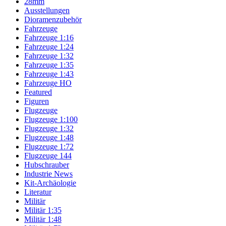
28mm
Ausstellungen
Dioramenzubehör
Fahrzeuge
Fahrzeuge 1:16
Fahrzeuge 1:24
Fahrzeuge 1:32
Fahrzeuge 1:35
Fahrzeuge 1:43
Fahrzeuge HO
Featured
Figuren
Flugzeuge
Flugzeuge 1:100
Flugzeuge 1:32
Flugzeuge 1:48
Flugzeuge 1:72
Flugzeuge 144
Hubschrauber
Industrie News
Kit-Archäologie
Literatur
Militär
Militär 1:35
Militär 1:48