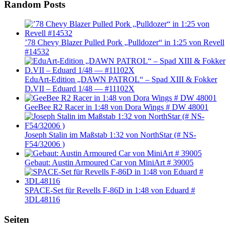
Random Posts
’78 Chevy Blazer Pulled Pork „Pulldozer“ in 1:25 von Revell
#14532
EduArt-Edition „DAWN PATROL“ – Spad XIII & Fokker
D.VII – Eduard 1/48 — #11102X
GeeBee R2 Racer in 1:48 von Dora Wings # DW 48001
Joseph Stalin im Maßstab 1:32 von NorthStar (# NS-
F54/32006 )
Gebaut: Austin Armoured Car von MiniArt # 39005
SPACE-Set für Revells F-86D in 1:48 von Eduard #
3DL48116
Seiten